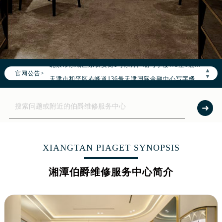
2026年8月伯爵全国官方售后客户服务热线：400-882-0752
伯爵官方全国统一服务热线400-882-0752，服务覆盖中国大陆、香港、澳门、台湾全部区域（非大陆需加拨“+86”）
2026年8月伯爵售后服务中心最新网点地址：
北京市朝阳区建国门外大街甲6号华熙国际中心写字楼D座11层1102室（北京总部）（需提前预约）
北京市东城区东长安街1号东方广场写字楼W3座6层602室（需提前预约）
▲
官网公告>
天津市和平区赤峰道136号天津国际金融中心写字楼26层2603室（需提前预约）
▼
上海市徐汇区虹桥路3号港汇中心写字楼2座37层3705室（需提前预约）
上海市黄浦区南京东路299号宏伊国际广场写字楼8层806室（需提前预约）
南京市秦淮区中山南路1号（新街口）南京中心写字楼22层C1-1室（需提前预约）
常州市新北区龙锦路1590号现代传媒中心写字楼5号楼10层1008室（需提前预约）
徐州市鼓楼区淮海东路29号苏宁广场IFC国际金融中心写字楼35层3508室（需提前预约）
XIANGTAN PIAGET SYNOPSIS
扬州市邗江区国展路29号星耀天地写字楼1号楼18层1803室（需提前预约）
湘潭伯爵维修服务中心简介
盐城市盐都区世纪大道5号盐城金融城写字楼1号楼16层1604室（需提前预约）
泰州市海陵区永定东路399号置地商务中心东塔写字楼（华润万象城）17层1706室（需提前预约）
宁波市江北区大闸南路500号来福士广场办公楼20层2009室（需提前预约）
杭州市上城区钱江路1366号华润大厦写字楼A座5层503-5室（需提前预约）