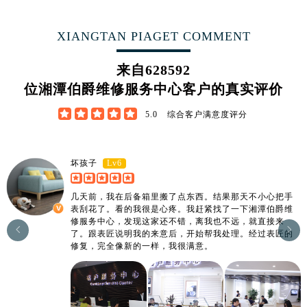
江西省宜春市袁州区中山中路伯爵售后服务中心（需提前预约）
江西省鹰潭市月湖区胜利东路伯爵售后服务中心（需提前预约）
XIANGTAN PIAGET COMMENT
山东省德州市德城区东风中路伯爵售后服务中心（需提前预约）
山东省东营市东营区济南路伯爵售后服务中心（需提前预约）
来自
628592
山东省济南市历下区经十路11111号华润中心写字楼（万象城）15层1508室伯爵售后服务中心（需提前预约）
位湘潭伯爵维修服务中心客户的真实评价
山东省济宁市任城区太白楼路伯爵售后服务中心（需提前预约）





5.0
综合客户满意度评分
山东省莱芜市文化南路8号银座商城名表维修一楼名表维修伯爵售后服务中心（需提前预约）
山东省临沂市兰山区解放路伯爵售后服务中心（需提前预约）
山东省日照市东港区烟台路伯爵售后服务中心（需提前预约）
Lv6
坏孩子
山东省泰安市泰山区财源街道泰山大街伯爵售后服务中心（需提前预约）
几天前，我在后备箱里搬了点东西。结果那天不小心把手
山东省威海市环翠区新威海路89号振华商厦一楼名表维修伯爵售后服务中心（需提前预约）
表刮花了。看的我很是心疼。我赶紧找了一下湘潭伯爵维
山东省潍坊市奎文区东风东街伯爵售后服务中心（需提前预约）
修服务中心，发现这家还不错，离我也不远，就直接来


了。跟表匠说明我的来意后，开始帮我处理。经过表匠的
山东省枣庄市滕州市北辛路与善国路交叉口伯爵售后服务中心（需提前预约）
修复，完全像新的一样，我很满意。
山东省淄博市张店区金晶大道伯爵售后服务中心（需提前预约）
上海市黄浦区南京东路299号宏伊国际广场写字楼8层806室伯爵售后服务中心（需提前预约）
上海市徐汇区虹桥路3号港汇中心2座37层3705室伯爵售后服务中心（需提前预约）