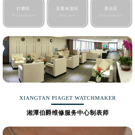
黑龙江省佳木斯市向阳区长安路伯爵售后服务中心（需提前预约）
打磨区
宾客休息区
茶点区
黑龙江省牡丹江市东安区太平路伯爵售后服务中心（需提前预约）
Polished area
Rest area
Refreshments
黑龙江省七台河市桃山区大同街伯爵售后服务中心（需提前预约）
黑龙江省齐齐哈尔市龙沙区龙华路伯爵售后服务中心（需提前预约）
黑龙江省双鸭山市尖山区新兴大街伯爵售后服务中心（需提前预约）
黑龙江省绥化市北林区新华街与康庄路交叉口伯爵售后服务中心（需提前预约）
黑龙江省伊春市伊美区通河路伯爵售后服务中心（需提前预约）
吉林省白城市洮北区明仁南街伯爵售后服务中心（需提前预约）
吉林省白山市浑江区浑江大街伯爵售后服务中心（需提前预约）
吉林省吉林市船营区河南街伯爵售后服务中心（需提前预约）
吉林省辽源市龙山区人民大街伯爵售后服务中心（需提前预约）
吉林省梅河口市新华街道梅河大街伯爵售后服务中心（需提前预约）
XIANGTAN PIAGET WATCHMAKER
吉林省四平市铁东区紫气大路与南九经街交汇处伯爵售后服务中心（需提前预约）
湘潭伯爵维修服务中心制表师
吉林省松原市宁江区五环大街伯爵售后服务中心（需提前预约）
吉林省通化市东昌区环通乡江南大街伯爵售后服务中心（需提前预约）
吉林省延边市延吉市解放路伯爵售后服务中心（需提前预约）