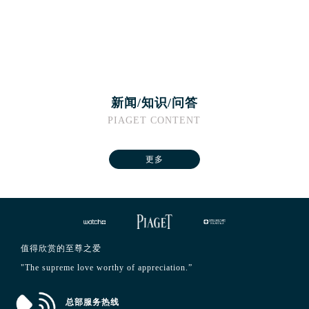
福建省福州市鼓楼区五四路128-1号恒力城写字楼15层03室伯爵售后服务中心（需提前预约）
福建省厦门市思明区湖滨东路95号万象城华润大厦B座11层1104室伯爵售后服务中心（需提前预约）
广东省潮州市潮安区新风路与潮汕路交汇处伯爵售后服务中心（需提前预约）
广东省广州市天河区天河路230号万菱汇国际中心A塔7层704室伯爵售后服务中心（需提前预约）
广东省广州市越秀区环市东路371-375号世界贸易中心大厦南塔15层1507室伯爵售后服务中心（需提前预约）
新闻/知识/问答
广东省河源市源城区越王大道伯爵售后服务中心（需提前预约）
PIAGET CONTENT
广东省惠州市惠城区江北文昌一路7号华贸大厦1座30层3005室伯爵售后服务中心（需提前预约）
广东省江门市蓬江区广场西路伯爵售后服务中心（需提前预约）
更多
广东省揭阳市榕城进贤门步行街伯爵售后服务中心（需提前预约）
广东省茂名市电白区水东街道迎宾大道伯爵售后服务中心（需提前预约）
广东省梅州市梅江区金燕大道伯爵售后服务中心（需提前预约）
广东省清远市清城区湖西路伯爵售后服务中心（需提前预约）
广东省汕头市龙湖区长平路伯爵售后服务中心（需提前预约）
值得欣赏的至尊之爱
广东省汕尾市城区香洲街道园林社区翠园街伯爵售后服务中心（需提前预约）
"The supreme love worthy of appreciation.”
广东省韶关市武江区芙蓉新区与老城中心交汇处伯爵售后服务中心（需提前预约）
广东省深圳市罗湖区深南东路5001号华润大厦17层1701室伯爵售后服务中心（需提前预约）
总部服务热线