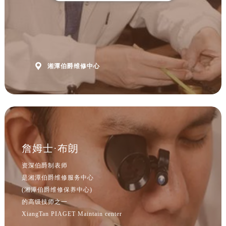
山西省吕梁市离石区永宁中路与建设街交叉口伯爵售后服务中心（需提前预约）
山西省朔州市朔城区怡西路与鄯阳西街交汇处伯爵售后服务中心（需提前预约）
山西省忻州市忻府区和平东街与七一南路交叉口伯爵售后服务中心（需提前预约）
山西省阳泉市郊区平阳东街与新城大道交叉口伯爵售后服务中心（需提前预约）
山西省运城市盐湖区河东街伯爵售后服务中心（需提前预约）

湘潭伯爵维修中心
山西省长治市潞州区英雄中路伯爵售后服务中心（需提前预约）
山西省太原市迎泽区迎泽街道解放路15号亨得利名表维修授权店3楼伯爵售后服务中心（需提前预约）
天津市和平区赤峰道136号天津国际金融中心26层2603室伯爵售后服务中心（需提前预约）
安徽省安庆市迎江区人民路伯爵售后服务中心（需提前预约）
安徽省蚌埠市蚌山区淮河路伯爵售后服务中心（需提前预约）
安徽省亳州市谯城区魏武大道伯爵售后服务中心（需提前预约）
詹姆士·布朗
安徽省池州市贵池区长江路伯爵售后服务中心（需提前预约）
资深伯爵制表师
安徽省滁州市琅琊区南谯北路伯爵售后服务中心（需提前预约）
是湘潭伯爵维修服务中心
安徽省阜阳市颍州区颍州北路伯爵售后服务中心（需提前预约）
(湘潭伯爵维修保养中心)
安徽省淮北市相山区淮海路伯爵售后服务中心（需提前预约）
的高级技师之一
XiangTan PIAGET Maintain center
安徽省淮南市田家庵区国庆中路伯爵售后服务中心（需提前预约）