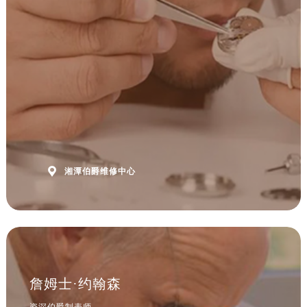
安徽省黄山市屯溪区黄山西路伯爵售后服务中心（需提前预约）
安徽省六安市金安区解放中路伯爵售后服务中心（需提前预约）
安徽省马鞍山市雨山区湖南西路伯爵售后服务中心（需提前预约）
安徽省宿州市埇桥区人民中路伯爵售后服务中心（需提前预约）
安徽省铜陵市铜官区石城大道伯爵售后服务中心（需提前预约）
安徽省芜湖市镜湖区中山路步行街伯爵售后服务中心（需提前预约）
安徽省宣城市宣州区叠嶂西路伯爵售后服务中心（需提前预约）
福建省龙岩市新罗区九一南路伯爵售后服务中心（需提前预约）
福建省南平市建阳区人民西路伯爵售后服务中心（需提前预约）

湘潭伯爵维修中心
福建省宁德市蕉城区天湖东路伯爵售后服务中心（需提前预约）
福建省莆田市城厢区霞林街道荔华东大道伯爵售后服务中心（需提前预约）
福建省三明市三元区东乾二路伯爵售后服务中心（需提前预约）
福建省漳州市龙文区步港路伯爵售后服务中心（需提前预约）
江苏省常州市新北区龙锦路1590号现代传媒中心5号楼10层1008室伯爵售后服务中心（需提前预约）
江苏省淮安市清江浦区淮海北路伯爵售后服务中心（需提前预约）
詹姆士·约翰森
江苏省连云港市海州区通灌北路伯爵售后服务中心（需提前预约）
资深伯爵制表师