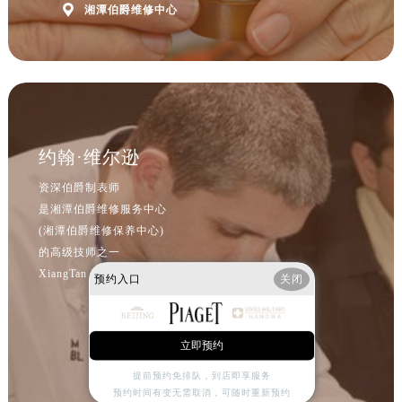
河北省保定市竞秀区朝阳北大街北国先天下伯爵售后服务中心（需提前预约）

湘潭伯爵维修中心
内蒙古自治区阿拉善盟市左旗土尔扈特大街伯爵售后服务中心（需提前预约）
内蒙古自治区巴彦淖尔市临河区新华街伯爵售后服务中心（需提前预约）
内蒙古自治区包头市青山区幸福路甲3号王府井百货名表维修伯爵售后服务中心（需提前预约）
内蒙古自治区赤峰市红山区哈达街伯爵售后服务中心（需提前预约）
内蒙古自治区鄂尔多斯市东胜区伊金霍洛街伯爵售后服务中心（需提前预约）
约翰·维尔逊
内蒙古自治区呼伦贝尔市海拉尔区中央街伯爵售后服务中心（需提前预约）
内蒙古自治区通辽市科尔沁区明仁大街伯爵售后服务中心（需提前预约）
资深伯爵制表师
内蒙古自治区乌海市海勃湾区人民南路伯爵售后服务中心（需提前预约）
是湘潭伯爵维修服务中心
(湘潭伯爵维修保养中心)
内蒙古自治区乌兰察布市集宁区恩和大街伯爵售后服务中心（需提前预约）
的高级技师之一
内蒙古自治区锡林郭勒盟市锡林浩特市光明街与额尔敦路交叉口伯爵售后服务中心（需提前预约）
XiangTan PIAGET Maintain center
预约入口
关闭
内蒙古自治区兴安盟市乌兰浩特市兴安大街伯爵售后服务中心（需提前预约）
山西省大同市平城区迎宾街伯爵售后服务中心（需提前预约）
山西省晋城市城区黄华街伯爵售后服务中心（需提前预约）
立即预约
山西省晋中市榆次区顺城街伯爵售后服务中心（需提前预约）
提前预约免排队，到店即享服务
山西省临汾市尧都区解放路伯爵售后服务中心（需提前预约）
预约时间有变无需取消，可随时重新预约