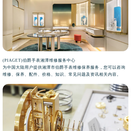
金华市金东区东市南街777号金华万达广场写字楼4号楼22层2209室（需提前预约）
绍兴市越城区胜利东路379号世茂天际中心写字楼8层805室（需提前预约）
嘉兴市南湖区广益路705号嘉兴世界贸易中心写字楼A座13层1304室（需提前预约）
南昌市红谷滩新区红谷中大道998号绿地双子塔（中央广场）A1座办公楼14层07室（需提前预约）
济南市历下区经十路11111号华润中心写字楼（万象城）15层1508室（需提前预约）
广州市天河区天河路230号万菱汇国际中心写字楼A塔7层704室（需提前预约）
广州市越秀区环市东路371-375号世界贸易中心大厦南塔写字楼15层07室（需提前预约）
深圳市罗湖区深南东路5001号华润大厦写字楼17层1701室（需提前预约）
(PIAGET)伯爵手表湘潭维修服务中心
为中国大陆用户提供湘潭市伯爵手表维修保养服务，您可以咨询
惠州市惠城区江北文昌一路7号华贸大厦写字楼1座30层05室（需提前预约）
维修、保养、配件、价格、知识、常见问题及资讯相关内容。
厦门市思明区湖滨东路95号华润大厦写字楼B座11层1104室（需提前预约）
福州市鼓楼区五四路128-1号恒力城写字楼15层03室（需提前预约）
成都市锦江区人民东路6号SAC东原中心写字楼24层2406B室（需提前预约）
重庆市江北区观音桥步行街2号融恒时代广场写字楼9层902室（需提前预约）
长沙市芙蓉区定王台街道建湘路393号世茂环球金融中心写字楼（芙蓉广场）10层13室（需提前预约）
郑州市二七区铭功路10号华润大厦写字楼29层2905室（需提前预约）
太原市迎泽区解放路15号亨得利名表服务中心（品牌授权店）3层整层（需提前预约）