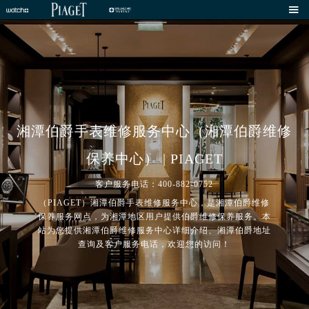

湘潭伯爵手表维修服务中心（湘潭伯爵维修
保养中心） | PIAGET
客户服务电话：400-882-0752
（PIAGET）湘潭伯爵手表维修服务中心，是湘潭伯爵维修
保养服务网点，为湘潭地区用户提供伯爵维修保养服务。本
站为您提供湘潭伯爵维修服务中心详细介绍、湘潭伯爵地址
查询及客户服务电话，欢迎您的访问！
2026年8月伯爵中国区售后服务网络优化升级公告