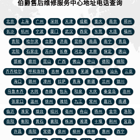
伯爵售后维修服务中心地址电话查询
北京
上海
广州
深圳
天津
成都
重庆
南京
郑州
长沙
杭州
宁波
厦门
武汉
西安
东莞
大连
福州
贵阳
哈尔滨
合肥
济南
昆明
南昌
南宁
青岛
沈阳
石家庄
苏州
长春
河北
太原
保定
唐山
邯郸
廊坊
昆山
广西
佛山
中山
德阳
绵阳
齐齐哈尔
呼和浩特
吉林
无锡
芜湖
珠海
汕头
三亚
海口
赣州
漳州
拉萨
青海
新疆
兰州
银川
乌鲁木齐
大同
赤峰
包头
阳泉
大庆
秦皇岛
沧州
张家口
温州
徐州
潍坊
九江
常州
嘉兴
南通
临沂
淮安
烟台
绍兴
亳州
舟山
扬州
金华
洛阳
岳阳
衡阳
黄石
襄阳
株洲
湘潭
十堰
荆州
宜昌
许昌
南阳
常德
泉州
柳州
桂林
惠州
西宁