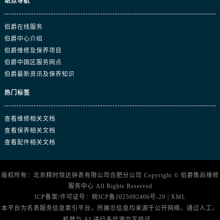
站点导航
伯爵在线服务
伯爵中心介绍
伯爵维修及保养项目
伯爵中国区服务网点
伯爵最新资讯及保养知识
热门标签
查看维修相关文档
查看保养相关文档
查看配件相关文档
版权所有：北京精时恒达钟表有限公司合肥分公司 Copyright ©
伯爵售后维修
服务中心
All Rights Reserved
ICP备案/许可证号：
皖ICP备2025092406号-20
|
XML
本平台为名表服务信息索引平台，所展示信息均来源于公开网络，通过人工、
机器与 AI 进行多信源交叉验证，