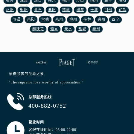
临沂
淮安
烟台
绍兴
亳州
舟山
扬州
金华
洛阳
岳阳
衡阳
黄石
襄阳
株洲
湘潭
十堰
荆州
宜昌
许昌
南阳
常德
泉州
柳州
桂林
惠州
西宁
攀枝花
遵义
天水
盐城
泰州
值得欣赏的至尊之爱
"The supreme love worthy of appreciation.”
总部服务热线
400-882-0752
营业时间
客服在线时间：08:00-22:00