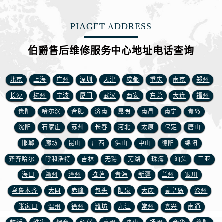
PIAGET ADDRESS
伯爵售后维修服务中心地址电话查询
北京
上海
广州
深圳
天津
成都
重庆
南京
郑州
长沙
杭州
宁波
厦门
武汉
西安
东莞
大连
福州
贵阳
哈尔滨
合肥
济南
昆明
南昌
南宁
青岛
沈阳
石家庄
苏州
长春
河北
太原
保定
唐山
邯郸
廊坊
昆山
广西
佛山
中山
德阳
绵阳
齐齐哈尔
呼和浩特
吉林
无锡
芜湖
珠海
汕头
三亚
海口
赣州
漳州
拉萨
青海
新疆
兰州
银川
乌鲁木齐
大同
赤峰
包头
阳泉
大庆
秦皇岛
沧州
张家口
温州
徐州
潍坊
九江
常州
嘉兴
南通