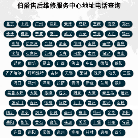
伯爵售后维修服务中心地址电话查询
北京
上海
广州
深圳
天津
成都
重庆
南京
郑州
长沙
杭州
宁波
厦门
武汉
西安
东莞
大连
福州
贵阳
哈尔滨
合肥
济南
昆明
南昌
南宁
青岛
沈阳
石家庄
苏州
长春
河北
太原
保定
唐山
邯郸
廊坊
昆山
广西
佛山
中山
德阳
绵阳
齐齐哈尔
呼和浩特
吉林
无锡
芜湖
珠海
汕头
三亚
海口
赣州
漳州
拉萨
青海
新疆
兰州
银川
乌鲁木齐
大同
赤峰
包头
阳泉
大庆
秦皇岛
沧州
张家口
温州
徐州
潍坊
九江
常州
嘉兴
南通
临沂
淮安
烟台
绍兴
亳州
舟山
扬州
金华
洛阳
岳阳
衡阳
黄石
襄阳
株洲
湘潭
十堰
荆州
宜昌
许昌
南阳
常德
泉州
柳州
桂林
惠州
西宁