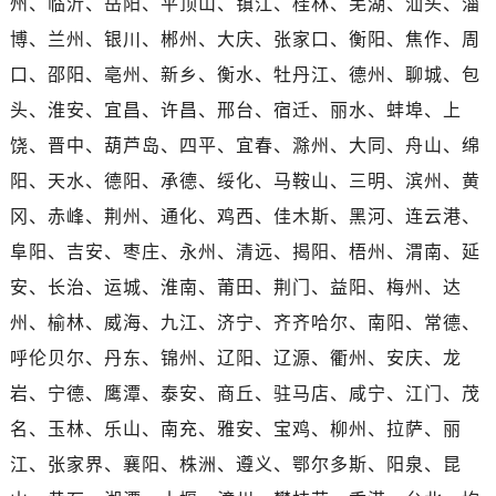
州、临沂、岳阳、平顶山、镇江、桂林、芜湖、汕头、淄
博、兰州、银川、郴州、大庆、张家口、衡阳、焦作、周
口、邵阳、亳州、新乡、衡水、牡丹江、德州、聊城、包
头、淮安、宜昌、许昌、邢台、宿迁、丽水、蚌埠、上
饶、晋中、葫芦岛、四平、宜春、滁州、大同、舟山、绵
阳、天水、德阳、承德、绥化、马鞍山、三明、滨州、黄
冈、赤峰、荆州、通化、鸡西、佳木斯、黑河、连云港、
阜阳、吉安、枣庄、永州、清远、揭阳、梧州、渭南、延
安、长治、运城、淮南、莆田、荆门、益阳、梅州、达
州、榆林、威海、九江、济宁、齐齐哈尔、南阳、常德、
呼伦贝尔、丹东、锦州、辽阳、辽源、衢州、安庆、龙
岩、宁德、鹰潭、泰安、商丘、驻马店、咸宁、江门、茂
名、玉林、乐山、南充、雅安、宝鸡、柳州、拉萨、丽
江、张家界、襄阳、株洲、遵义、鄂尔多斯、阳泉、昆