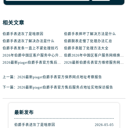
相关文章
伯爵手表进灰了是啥原因
伯爵手表摔坏了解决方法是什么
伯爵手表进灰了解决办法是什么
伯爵腕表走慢了处理办法汇总
伯爵手表发条一直上不紧处理技巧
伯爵手表脏了处理方法大全
2026年伯爵中国区客户服务中心升级公告（最新电话及地址）
伯爵2026年中国区客户服务网络焕新升级公告（最新电话及地址）
2026最新piaget伯爵手表官方售后服务网点地址实地探访报告
2026最新伯爵名表官方维修服务网点地址调研报告
上一篇：
2026最新piaget伯爵手表官方保养网点地址考察报告
下一篇：
2026最新piaget伯爵手表官方售后服务点地址实地探访报告
最新发布
伯爵手表进灰了是啥原因
2026-05-05