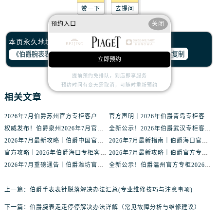
内蒙古自治区呼伦贝尔市海拉尔区中央街伯爵售后服务中心（需提前预约）
赞一下
去提问
内蒙古自治区通辽市科尔沁区明仁大街伯爵售后服务中心（需提前预约）
预约入口
关闭
内蒙古自治区乌海市海勃湾区人民南路伯爵售后服务中心（需提前预约）
本页永久地址：
内蒙古自治区乌兰察布市集宁区恩和大街伯爵售后服务中心（需提前预约）
一键复制
立即预约
内蒙古自治区锡林郭勒盟市锡林浩特市光明街与额尔敦路交叉口伯爵售后服务中心（需提前预约）
内蒙古自治区兴安盟市乌兰浩特市兴安大街伯爵售后服务中心（需提前预约）
提前预约免排队，到店即享服务
预约时间有变无需取消，可随时重新预约
山西省大同市平城区迎宾街伯爵售后服务中心（需提前预约）
相关文章
山西省晋城市城区黄华街伯爵售后服务中心（需提前预约）
山西省晋中市榆次区顺城街伯爵售后服务中心（需提前预约）
2026年7月伯爵苏州官方专柜客户服务指南｜热线电话+门店信息一览
官方声明｜2026年伯爵青岛专柜客户服务电话核验公告，7月最新信息更新
山西省临汾市尧都区解放路伯爵售后服务中心（需提前预约）
权威发布！伯爵泉州2026年7月官方专柜服务热线与客户接待信息
全新公示！2026年伯爵武汉专柜客户服务热线（7月最新版）附门店详情
2026年7月最新攻略｜伯爵中国官方专柜门店信息，客户服务热线一键核验
2026年7月最新指南｜伯爵海口官方专柜服务热线+门店信息，一站式查询
山西省吕梁市离石区永宁中路与建设街交叉口伯爵售后服务中心（需提前预约）
官方攻略｜2026年伯爵海口专柜客户服务电话核验指南，轻松找到正确渠道
2026年7月最新攻略｜伯爵官方专柜盐城服务热线与客户支持信息
山西省朔州市朔城区怡西路与鄯阳西街交汇处伯爵售后服务中心（需提前预约）
2026年7月重磅通告｜伯爵潍坊官方专柜信息大全，客户服务热线同步更新
全新公示！伯爵温州官方专柜2026年7月最新服务热线，客户反馈通道升级
山西省忻州市忻府区和平东街与七一南路交叉口伯爵售后服务中心（需提前预约）
山西省阳泉市郊区平阳东街与新城大道交叉口伯爵售后服务中心（需提前预约）
上一篇：
伯爵手表表针脱落解决办法汇总(专业维修技巧与注意事项)
山西省运城市盐湖区河东街伯爵售后服务中心（需提前预约）
下一篇：
伯爵腕表走走停停解决办法详解（常见故障分析与维修建议）
山西省长治市潞州区英雄中路伯爵售后服务中心（需提前预约）