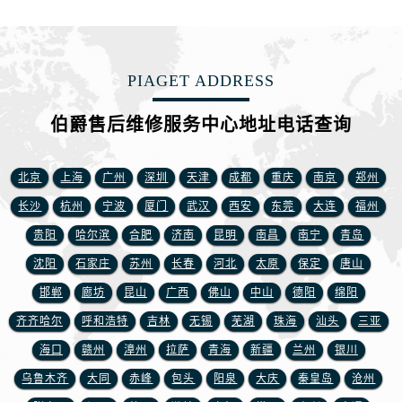
江苏省镇江市京口区中山东路伯爵售后服务中心（需提前预约）
江西省抚州市临川区赣东大道伯爵售后服务中心（需提前预约）
江西省赣州市章贡区文清路伯爵售后服务中心（需提前预约）
PIAGET ADDRESS
江西省吉安市吉州区井冈山大道伯爵售后服务中心（需提前预约）
江西省景德镇市珠山区珠山中路伯爵售后服务中心（需提前预约）
伯爵售后维修服务中心地址电话查询
江西省九江市浔阳区浔阳路伯爵售后服务中心（需提前预约）
江西省南昌市红谷滩新区红谷中大道998号绿地双子塔（中央广场）A1座办公楼14层1407室伯爵售后服务中心（需提前预约）
北京
上海
广州
深圳
天津
成都
重庆
南京
郑州
江西省萍乡市安源区萍安北大道与康庄路交叉口伯爵售后服务中心（需提前预约）
长沙
杭州
宁波
厦门
武汉
西安
东莞
大连
福州
江西省上饶市信州区滨江西路伯爵售后服务中心（需提前预约）
贵阳
哈尔滨
合肥
济南
昆明
南昌
南宁
青岛
江西省新余市渝水区北湖西路伯爵售后服务中心（需提前预约）
江西省宜春市袁州区中山中路伯爵售后服务中心（需提前预约）
沈阳
石家庄
苏州
长春
河北
太原
保定
唐山
江西省鹰潭市月湖区胜利东路伯爵售后服务中心（需提前预约）
邯郸
廊坊
昆山
广西
佛山
中山
德阳
绵阳
山东省德州市德城区东风中路伯爵售后服务中心（需提前预约）
齐齐哈尔
呼和浩特
吉林
无锡
芜湖
珠海
汕头
三亚
山东省东营市东营区济南路伯爵售后服务中心（需提前预约）
海口
赣州
漳州
拉萨
青海
新疆
兰州
银川
山东省济南市历下区经十路11111号华润中心写字楼（万象城）15层1508室伯爵售后服务中心（需提前预约）
乌鲁木齐
大同
赤峰
包头
阳泉
大庆
秦皇岛
沧州
山东省济宁市任城区太白楼路伯爵售后服务中心（需提前预约）