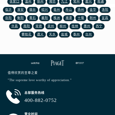
张家口
温州
徐州
潍坊
九江
常州
嘉兴
南通
山东省莱芜市文化南路8号银座商城名表维修一楼名表维修伯爵售后服务中心（需提前预约）
临沂
淮安
烟台
绍兴
亳州
舟山
扬州
金华
洛阳
山东省临沂市兰山区解放路伯爵售后服务中心（需提前预约）
山东省日照市东港区烟台路伯爵售后服务中心（需提前预约）
岳阳
衡阳
黄石
襄阳
株洲
湘潭
十堰
荆州
宜昌
山东省泰安市泰山区财源街道泰山大街伯爵售后服务中心（需提前预约）
许昌
南阳
常德
泉州
柳州
桂林
惠州
西宁
山东省威海市环翠区新威海路89号振华商厦一楼名表维修伯爵售后服务中心（需提前预约）
攀枝花
遵义
天水
盐城
泰州
台州
山东省潍坊市奎文区东风东街伯爵售后服务中心（需提前预约）
山东省枣庄市滕州市北辛路与善国路交叉口伯爵售后服务中心（需提前预约）
山东省淄博市张店区金晶大道伯爵售后服务中心（需提前预约）
上海市黄浦区南京东路299号宏伊国际广场写字楼8层806室伯爵售后服务中心（需提前预约）
上海市徐汇区虹桥路3号港汇中心2座37层3705室伯爵售后服务中心（需提前预约）
值得欣赏的至尊之爱
浙江省杭州市上城区钱江路1366号华润大厦A座5层503-5室伯爵售后服务中心（需提前预约）
"The supreme love worthy of appreciation.”
浙江省湖州市吴兴区劳动路伯爵售后服务中心（需提前预约）
浙江省嘉兴市南湖区广益路705号嘉兴世界贸易中心A座13层1304室伯爵售后服务中心（需提前预约）
总部服务热线
浙江省金华市金东区东市南街777号金华万达广场4号楼22楼2209室伯爵售后服务中心（需提前预约）
400-882-0752
浙江省丽水市莲都区解放街伯爵售后服务中心（需提前预约）
浙江省宁波市江北区大闸南路500号来福士广场办公楼20层2009室伯爵售后服务中心（需提前预约）
营业时间