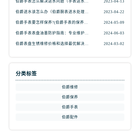
伯爵手表怎么解决进水问题（手表进水解决步骤）
2023-04-13
安徽省宣城市宣州区叠嶂西路伯爵售后服务中心（需提前预约）
伯爵进水该怎么办（伯爵腕表进水处理方式）
2023-04-22
福建省龙岩市新罗区九一南路伯爵售后服务中心（需提前预约）
福建省南平市建阳区人民西路伯爵售后服务中心（需提前预约）
伯爵手表要怎样保养?(伯爵手表的保养方法)
2024-05-09
福建省宁德市蕉城区天湖东路伯爵售后服务中心（需提前预约）
伯爵手表表盘油墨防护指南：专业维护，守护时光之美
2024-06-03
福建省莆田市城厢区霞林街道荔华东大道伯爵售后服务中心（需提前预约）
伯爵表盘生锈维修价格和选择最优解决方案?(表盘生锈
2024-03-02
福建省三明市三元区东乾二路伯爵售后服务中心（需提前预约）
福建省漳州市龙文区步港路伯爵售后服务中心（需提前预约）
江苏省常州市新北区龙锦路1590号现代传媒中心5号楼10层1008室伯爵售后服务中心（需提前预约）
分类标签
江苏省淮安市清江浦区淮海北路伯爵售后服务中心（需提前预约）
江苏省连云港市海州区通灌北路伯爵售后服务中心（需提前预约）
伯爵维修
江苏省南京市秦淮区中山南路1号南京中心22层22-C1-C3室伯爵售后服务中心（需提前预约）
伯爵保养
江苏省宿迁市宿城区西湖路伯爵售后服务中心（需提前预约）
伯爵手表
江苏省泰州市海陵区永定东路399号置地商务中心东塔（华润万象城）17层1706室伯爵售后服务中心（需提前预约）
江苏省徐州市鼓楼区淮海东路29号苏宁广场IFC国际金融中心35层3508室伯爵售后服务中心（需提前预约）
伯爵配件
江苏省盐城市盐都区世纪大道5号盐城金融城写字楼1号楼16层1604室伯爵售后服务中心（需提前预约）
江苏省扬州市邗江区国展路29号星耀天地写字楼1号楼18层1803室伯爵售后服务中心（需提前预约）