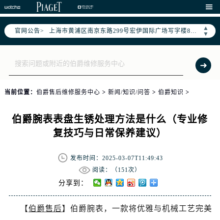
上海市徐汇区虹桥路3号港汇中心写字楼2座37层3705室（需提前预约）

上海市黄浦区南京东路299号宏伊国际广场写字楼8层806室（需提前预约）
▲
官网公告>
南京市秦淮区中山南路1号（新街口）南京中心写字楼22层C1-1室（需提前预约）
▼
常州市新北区龙锦路1590号现代传媒中心写字楼5号楼10层1008室（需提前预约）
徐州市鼓楼区淮海东路29号苏宁广场IFC国际金融中心写字楼35层3508室（需提前预约）
扬州市邗江区国展路29号星耀天地写字楼1号楼18层1803室（需提前预约）
盐城市盐都区世纪大道5号盐城金融城写字楼1号楼16层1604室（需提前预约）
当前位置：
伯爵售后维修服务中心
>
新闻/知识/问答
>
伯爵知识
>
泰州市海陵区永定东路399号置地商务中心东塔写字楼（华润万象城）17层1706室（需提前预约）
宁波市江北区大闸南路500号来福士广场办公楼20层2009室（需提前预约）
伯爵腕表表盘生锈处理方法是什么（专业修
杭州市上城区钱江路1366号华润大厦写字楼A座5层503-5室（需提前预约）
复技巧与日常保养建议）
金华市金东区东市南街777号金华万达广场写字楼4号楼22层2209室（需提前预约）
绍兴市越城区胜利东路379号世茂天际中心写字楼8层805室（需提前预约）
发布时间：2025-03-07T11:49:43
阅读：（
151次）
嘉兴市南湖区广益路705号嘉兴世界贸易中心写字楼A座13层1304室（需提前预约）
分享到：
南昌市红谷滩新区红谷中大道998号绿地双子塔（中央广场）A1座办公楼14层07室（需提前预约）
济南市历下区经十路11111号华润中心写字楼（万象城）15层1508室（需提前预约）
【
伯爵售后
】伯爵腕表，一款将优雅与机械工艺完美
广州市天河区天河路230号万菱汇国际中心写字楼A塔7层704室（需提前预约）