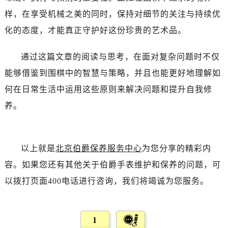
辽宁省葫芦岛市连山区中央路伯爵售后服务中心（需提前预约）
样，在享受机械之美的同时，保持对细节的关注与持续优
辽宁省锦州市古塔区中央大街伯爵售后服务中心（需提前预约）
化的态度，才能真正守护好这份珍贵的艺术品。
辽宁省辽阳市白塔区新运大街伯爵售后服务中心（需提前预约）
辽宁省盘锦市兴隆台区石油大街伯爵售后服务中心（需提前预约）
通过这篇文章的阅读与思考，在面对复杂问题时不仅
辽宁省铁岭市银州区南马路伯爵售后服务中心（需提前预约）
能够借鉴到围棋中的智慧与策略，并且也能更好地理解如
辽宁省营口市站前区市府路与渤海大街交叉口伯爵售后服务中心（需提前预约）
何在日常生活中运用这些原则来解决问题和提升自我修
辽宁省沈阳市沈河区中街路137号亨得利名表维修授权店1楼伯爵售后服务中心（需提前预约）
养。
辽宁省沈阳市沈河区中街路83号亨得利名表维修授权店1楼伯爵售后服务中心（需提前预约）
北京市朝阳区建国门外大街甲6号华熙国际中心D座11层1102室伯爵售后服务中心（需提前预约）
北京市东城区东长安街1号王府井东方广场W3座6层602室伯爵售后服务中心（需提前预约）
以上就是
北京伯爵保养服务中心
为您分享的精彩内
河北省保定市竞秀区朝阳北大街北国先天下伯爵售后服务中心（需提前预约）
内蒙古自治区阿拉善盟市左旗土尔扈特大街伯爵售后服务中心（需提前预约）
容。如果您还有其他关于伯爵手表维护和保养的问题，可
内蒙古自治区巴彦淖尔市临河区新华街伯爵售后服务中心（需提前预约）
以拨打页面400电话进行咨询，我们将竭诚为您服务。
内蒙古自治区包头市青山区幸福路甲3号王府井百货名表维修伯爵售后服务中心（需提前预约）
内蒙古自治区赤峰市红山区哈达街伯爵售后服务中心（需提前预约）
内蒙古自治区鄂尔多斯市东胜区伊金霍洛街伯爵售后服务中心（需提前预约）
1