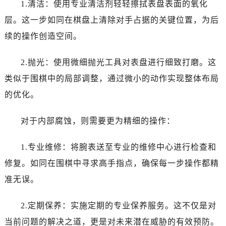
1.清洁：使用专业清洁剂轻轻擦拭表盘表面的氧化
海口市龙华区金贸东路5号海口华润大厦B座17层1707室（需提前预约）
层。这一步如同在棋盘上清除对手占据的关键位置，为后
唐山市路南区新华东道100号万达广场写字楼A座10层1002室（需提前预约）
台州市椒江区东海大道1800号腾达中心东1幢20楼2002室（需提前预约）
续的操作创造空间。
内蒙古自治区呼和浩特市玉泉区大学西街70号华润万象城写字楼（鄂尔多斯大厦）23层2326室（需提前预约）
2.抛光：使用微细抛光工具对表盘进行细致打磨。这
甘肃省兰州市七里河区西津西路16号兰州中心写字楼21层2102室（需提前预约）
重庆市解放碑渝中区民权路28号英利国际金融中心写字楼20层01室（需提前预约）
类似于围棋中的局部调整，通过微小的动作实现整体布局
黑龙江省大庆市萨尔图区会战大街伯爵售后服务中心（需提前预约）
的优化。
黑龙江省鹤岗市向阳区红军路伯爵售后服务中心（需提前预约）
黑龙江省黑河市爱辉区中央街伯爵售后服务中心（需提前预约）
对于内部腐蚀，则需要更为精细的操作：
黑龙江省鸡西市鸡冠区红军路伯爵售后服务中心（需提前预约）
1.专业维修：将腕表送至专业的维修中心进行检查和
黑龙江省佳木斯市向阳区长安路伯爵售后服务中心（需提前预约）
黑龙江省牡丹江市东安区太平路伯爵售后服务中心（需提前预约）
修复。如同在围棋中寻求高手指点，确保每一步操作都精
黑龙江省七台河市桃山区大同街伯爵售后服务中心（需提前预约）
准无误。
黑龙江省齐齐哈尔市龙沙区龙华路伯爵售后服务中心（需提前预约）
黑龙江省双鸭山市尖山区新兴大街伯爵售后服务中心（需提前预约）
2.定期保养：实施定期的专业保养服务。这不仅是对
黑龙江省绥化市北林区新华街与康庄路交叉口伯爵售后服务中心（需提前预约）
当前问题的解决之道，更是对未来潜在威胁的有效预防。