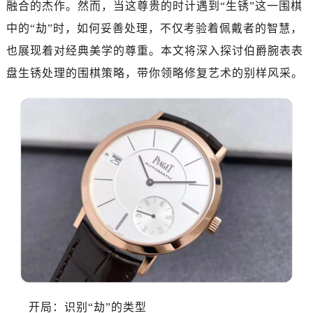
融合的杰作。然而，当这尊贵的时计遇到“生锈”这一围棋
广州市越秀区环市东路371-375号世界贸易中心大厦南塔写字楼15层07室（需提前预约）
深圳市罗湖区深南东路5001号华润大厦写字楼17层1701室（需提前预约）
中的“劫”时，如何妥善处理，不仅考验着佩戴者的智慧，
惠州市惠城区江北文昌一路7号华贸大厦写字楼1座30层05室（需提前预约）
也展现着对经典美学的尊重。本文将深入探讨伯爵腕表表
厦门市思明区湖滨东路95号华润大厦写字楼B座11层1104室（需提前预约）
盘生锈处理的围棋策略，带你领略修复艺术的别样风采。
福州市鼓楼区五四路128-1号恒力城写字楼15层03室（需提前预约）
成都市锦江区人民东路6号SAC东原中心写字楼24层2406B室（需提前预约）
重庆市江北区观音桥步行街2号融恒时代广场写字楼9层902室（需提前预约）
长沙市芙蓉区定王台街道建湘路393号世茂环球金融中心写字楼（芙蓉广场）10层13室（需提前预约）
郑州市二七区铭功路10号华润大厦写字楼29层2905室（需提前预约）
太原市迎泽区解放路15号亨得利名表服务中心（品牌授权店）3层整层（需提前预约）
沈阳市沈河区中街路137号亨得利名表服务中心（品牌授权店）1层整层（需提前预约）
沈阳市沈河区中街路83号亨得利名表服务中心（品牌授权店）1层整层（需提前预约）
乌鲁木齐市天山区红山路26号时代广场（CCMALL）C座17层17-B（需提前预约）
温州市鹿城区锦绣路1067号置信广场10层1015室（需提前预约）
哈尔滨市道里区友谊西路600号富力中心T2座写字楼29层03室（需提前预约）
大连市中山区人民路15号国际金融大厦7层G室（需提前预约）
开局：识别“劫”的类型