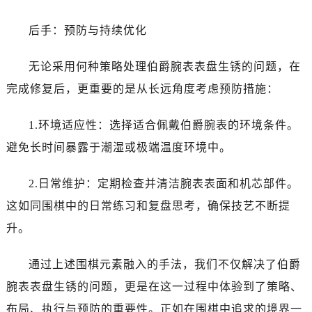
黑龙江省伊春市伊美区通河路伯爵售后服务中心（需提前预约）
吉林省白城市洮北区明仁南街伯爵售后服务中心（需提前预约）
后手：预防与持续优化
吉林省白山市浑江区浑江大街伯爵售后服务中心（需提前预约）
无论采用何种策略处理伯爵腕表表盘生锈的问题，在
吉林省吉林市船营区河南街伯爵售后服务中心（需提前预约）
吉林省辽源市龙山区人民大街伯爵售后服务中心（需提前预约）
完成修复后，更重要的是从长远角度考虑预防措施：
吉林省梅河口市新华街道梅河大街伯爵售后服务中心（需提前预约）
1.环境适应性：选择适合佩戴伯爵腕表的环境条件。
吉林省四平市铁东区紫气大路与南九经街交汇处伯爵售后服务中心（需提前预约）
吉林省松原市宁江区五环大街伯爵售后服务中心（需提前预约）
避免长时间暴露于潮湿或极端温度环境中。
吉林省通化市东昌区环通乡江南大街伯爵售后服务中心（需提前预约）
2.日常维护：定期检查并清洁腕表表面和机芯部件。
吉林省延边市延吉市解放路伯爵售后服务中心（需提前预约）
辽宁省鞍山市铁东区站前街伯爵售后服务中心（需提前预约）
这如同围棋中的日常练习和复盘思考，确保技艺不断提
辽宁省本溪市平山区胜利路伯爵售后服务中心（需提前预约）
升。
辽宁省朝阳市双塔区新华路伯爵售后服务中心（需提前预约）
辽宁省丹东市振兴区七经街伯爵售后服务中心（需提前预约）
通过上述围棋元素融入的手法，我们不仅解决了伯爵
辽宁省抚顺市新抚区东一路伯爵售后服务中心（需提前预约）
腕表表盘生锈的问题，更是在这一过程中体验到了策略、
辽宁省阜新市海州区解放大街伯爵售后服务中心（需提前预约）
布局、执行与预防的重要性。正如在围棋中追求的境界一