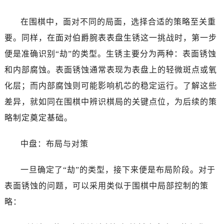
佛山市禅城区季华五路57号万科金融中心C座12层1205室（需提前预约）
东莞市东城街道鸿福东路1号民盈国贸中心T1写字楼9层907室（需提前预约）
在围棋中，面对不同的局面，选择合适的策略至关重
无锡市梁溪区人民中路139号恒隆广场写字楼1座11层1104室（需提前预约）
要。同样，在面对伯爵腕表表盘生锈这一挑战时，第一步
南通市崇川区工农路57号圆融广场写字楼16层1603室（需提前预约）
便是准确识别“劫”的类型。生锈主要分为两种：表面锈蚀
苏州市苏州工业园区星港街199号苏州中心办公楼C座22层08室（需提前预约）
和内部腐蚀。表面锈蚀通常表现为表盘上的轻微斑点或氧
武汉市江汉区解放大道686号世界贸易大厦38层09室（需提前预约）
化层；而内部腐蚀则可能影响机芯的稳定运行。了解这些
南宁市青秀区金湖路59号地王大厦12楼1224室（需提前预约）
差异，就如同在围棋中辨识棋局的关键点位，为后续的策
合肥市蜀山区潜山路111号万象城华润大厦B座12楼03室（需提前预约）
略制定奠定基础。
泉州市丰泽区宝洲路729号浦西万达中心写字楼A座7楼709室（需提前预约）
青岛市南区山东路6号华润大厦B座22层04室（需提前预约）
中盘：布局与对策
烟台市芝罘区胜利路139号万达金融中心A座907室（需提前预约）
长春市朝阳区西安大路727号中银大厦A座(旺进大厦)18层09室（需提前预约）
一旦确定了“劫”的类型，接下来便是布局阶段。对于
贵阳市南明区都司高架桥路33号亨特国际金融中心14楼14D（需提前预约）
表面锈蚀的问题，可以采用类似于围棋中局部控制的策
昆明市盘龙区北京路928号同德昆明广场写字楼10层06室（需提前预约）
略：
石家庄市长安区中山东路39号勒泰中心写字楼B座13层07室（需提前预约）
西安市碑林区南关正街88号华侨城长安国际中心E座6楼10室（需提前预约）