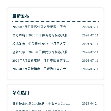
山西省太原市迎泽区迎泽街道解放路15号亨得利名表维修授权店3楼伯爵售后服务中心（需提前预约）
天津市和平区赤峰道136号天津国际金融中心26层2603室伯爵售后服务中心（需提前预约）
最新发布
安徽省安庆市迎江区人民路伯爵售后服务中心（需提前预约）
安徽省蚌埠市蚌山区淮河路伯爵售后服务中心（需提前预约）
2026年7月伯爵苏州官方专柜客户服务指南｜热线电话+门店信息一览
2026-07-11
安徽省亳州市谯城区魏武大道伯爵售后服务中心（需提前预约）
官方声明｜2026年伯爵青岛专柜客户服务电话核验公告，7月最新信息更新
2026-07-11
安徽省池州市贵池区长江路伯爵售后服务中心（需提前预约）
权威发布！伯爵泉州2026年7月官方专柜服务热线与客户接待信息
2026-07-11
安徽省滁州市琅琊区南谯北路伯爵售后服务中心（需提前预约）
安徽省阜阳市颍州区颍州北路伯爵售后服务中心（需提前预约）
全新公示！2026年伯爵武汉专柜客户服务热线（7月最新版）附门店详情
2026-07-11
安徽省淮北市相山区淮海路伯爵售后服务中心（需提前预约）
2026年7月最新攻略｜伯爵中国官方专柜门店信息，客户服务热线一键核验
2026-07-11
安徽省淮南市田家庵区国庆中路伯爵售后服务中心（需提前预约）
2026年7月最新指南｜伯爵海口官方专柜服务热线+门店信息，一站式查询
2026-07-11
安徽省黄山市屯溪区黄山西路伯爵售后服务中心（需提前预约）
安徽省六安市金安区解放中路伯爵售后服务中心（需提前预约）
安徽省马鞍山市雨山区湖南西路伯爵售后服务中心（需提前预约）
站点热门
安徽省宿州市埇桥区人民中路伯爵售后服务中心（需提前预约）
安徽省铜陵市铜官区石城大道伯爵售后服务中心（需提前预约）
伯爵停走问题怎么解决（手表停走怎么办）
2023-04-24
安徽省芜湖市镜湖区中山路步行街伯爵售后服务中心（需提前预约）