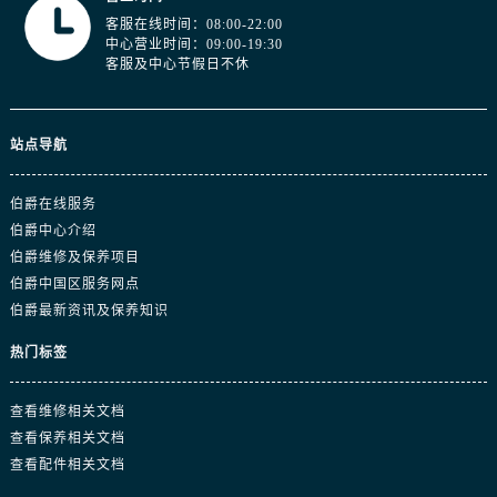
浙江省衢州市柯城区上街伯爵售后服务中心（需提前预约）
客服在线时间：08:00-22:00
浙江省绍兴市越城区胜利东路379号世茂天际中心写字楼8层805室伯爵售后服务中心（需提前预约）
中心营业时间：09:00-19:30
客服及中心节假日不休
浙江省舟山市定海区解放东路伯爵售后服务中心（需提前预约）
澳门特别行政区大堂区议事亭前地（新马路）伯爵售后服务中心（需提前预约）
澳门特别行政区风顺堂区南湾大马路伯爵售后服务中心（需提前预约）
站点导航
澳门特别行政区花地玛堂区关闸广场伯爵售后服务中心（需提前预约）
澳门特别行政区花王堂区大三巴商圈伯爵售后服务中心（需提前预约）
伯爵在线服务
澳门特别行政区嘉模堂区官也街伯爵售后服务中心（需提前预约）
伯爵中心介绍
伯爵维修及保养项目
澳门省路氹城市金光大道伯爵售后服务中心（需提前预约）
伯爵中国区服务网点
澳门特别行政区望德堂区塔石广场伯爵售后服务中心（需提前预约）
伯爵最新资讯及保养知识
福建省福州市鼓楼区五四路128-1号恒力城写字楼15层03室伯爵售后服务中心（需提前预约）
福建省厦门市思明区湖滨东路95号万象城华润大厦B座11层1104室伯爵售后服务中心（需提前预约）
热门标签
广东省潮州市潮安区新风路与潮汕路交汇处伯爵售后服务中心（需提前预约）
查看维修相关文档
广东省广州市天河区天河路230号万菱汇国际中心A塔7层704室伯爵售后服务中心（需提前预约）
查看保养相关文档
广东省广州市越秀区环市东路371-375号世界贸易中心大厦南塔15层1507室伯爵售后服务中心（需提前预约）
查看配件相关文档
广东省河源市源城区越王大道伯爵售后服务中心（需提前预约）