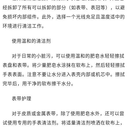
沈阳市沈河区中街路137号亨得利名表服务中心（品牌授权店）1层整层（需提前预约）
经拆卸了所有可以拆卸的部分（如表带、表冠等），以避
沈阳市沈河区中街路83号亨得利名表服务中心（品牌授权店）1层整层（需提前预约）
免损坏内部组件。此外，选择一个光线充足且温度适中的
乌鲁木齐市天山区红山路26号时代广场（CCMALL）C座17层17-B（需提前预约）
环境进行清洁工作。
温州市鹿城区锦绣路1067号置信广场10层1015室（需提前预约）
哈尔滨市道里区友谊西路600号富力中心T2座写字楼29层03室（需提前预约）
使用温和的清洁剂
大连市中山区人民路15号国际金融大厦7层G室（需提前预约）
佛山市禅城区季华五路57号万科金融中心C座12层1205室（需提前预约）
对于日常的小脏污，可以使用温和的肥皂水轻轻擦拭
东莞市东城街道鸿福东路1号民盈国贸中心T1写字楼9层907室（需提前预约）
表盘和表带。将少量肥皂水涂抹在软布上，然后轻轻擦拭
无锡市梁溪区人民中路139号恒隆广场写字楼1座11层1104室（需提前预约）
手表表面。注意不要让水分进入表壳内部或机芯中。擦拭
南通市崇川区工农路57号圆融广场写字楼16层1603室（需提前预约）
完毕后，用干净的软布擦干水分。
苏州市苏州工业园区星港街199号苏州中心办公楼C座22层08室（需提前预约）
武汉市江汉区解放大道686号世界贸易大厦38层09室（需提前预约）
表带护理
南宁市青秀区金湖路59号地王大厦12楼1224室（需提前预约）
合肥市蜀山区潜山路111号万象城华润大厦B座12楼03室（需提前预约）
对于皮质或金属表带，除了使用肥皂水外，还可以尝
泉州市丰泽区宝洲路729号浦西万达中心写字楼A座7楼709室（需提前预约）
试使用专用的手表清洁剂。将适量清洁剂喷洒在软布上，
青岛市南区山东路6号华润大厦B座22层04室（需提前预约）