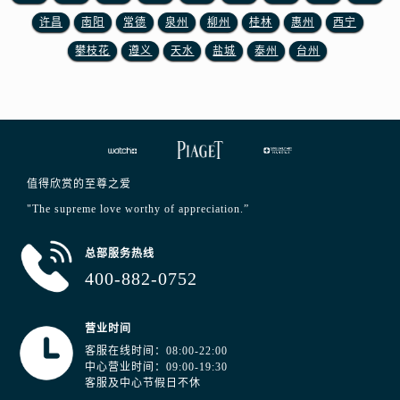
江苏省南京市秦淮区中山南路1号南京中心22层22-C1-C3室伯爵售后服务中心（需提前预约）
许昌
南阳
常德
泉州
柳州
桂林
惠州
西宁
江苏省宿迁市宿城区西湖路伯爵售后服务中心（需提前预约）
攀枝花
遵义
天水
盐城
泰州
台州
江苏省泰州市海陵区永定东路399号置地商务中心东塔（华润万象城）17层1706室伯爵售后服务中心（需提前预约）
江苏省徐州市鼓楼区淮海东路29号苏宁广场IFC国际金融中心35层3508室伯爵售后服务中心（需提前预约）
江苏省盐城市盐都区世纪大道5号盐城金融城写字楼1号楼16层1604室伯爵售后服务中心（需提前预约）
江苏省扬州市邗江区国展路29号星耀天地写字楼1号楼18层1803室伯爵售后服务中心（需提前预约）
江苏省镇江市京口区中山东路伯爵售后服务中心（需提前预约）
值得欣赏的至尊之爱
江西省抚州市临川区赣东大道伯爵售后服务中心（需提前预约）
"The supreme love worthy of appreciation.”
江西省赣州市章贡区文清路伯爵售后服务中心（需提前预约）
江西省吉安市吉州区井冈山大道伯爵售后服务中心（需提前预约）
总部服务热线
江西省景德镇市珠山区珠山中路伯爵售后服务中心（需提前预约）
400-882-0752
江西省九江市浔阳区浔阳路伯爵售后服务中心（需提前预约）
江西省南昌市红谷滩新区红谷中大道998号绿地双子塔（中央广场）A1座办公楼14层1407室伯爵售后服务中心（需提前预约）
营业时间
江西省萍乡市安源区萍安北大道与康庄路交叉口伯爵售后服务中心（需提前预约）
客服在线时间：08:00-22:00
中心营业时间：09:00-19:30
江西省上饶市信州区滨江西路伯爵售后服务中心（需提前预约）
客服及中心节假日不休
江西省新余市渝水区北湖西路伯爵售后服务中心（需提前预约）