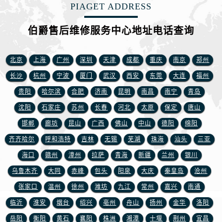
PIAGET ADDRESS
安徽省黄山市屯溪区黄山西路伯爵售后服务中心（需提前预约）
安徽省六安市金安区解放中路伯爵售后服务中心（需提前预约）
伯爵售后维修服务中心地址电话查询
安徽省马鞍山市雨山区湖南西路伯爵售后服务中心（需提前预约）
安徽省宿州市埇桥区人民中路伯爵售后服务中心（需提前预约）
北京
上海
广州
深圳
天津
成都
重庆
南京
郑州
安徽省铜陵市铜官区石城大道伯爵售后服务中心（需提前预约）
长沙
杭州
宁波
厦门
武汉
西安
东莞
大连
福州
安徽省芜湖市镜湖区中山路步行街伯爵售后服务中心（需提前预约）
贵阳
哈尔滨
合肥
济南
昆明
南昌
南宁
青岛
安徽省宣城市宣州区叠嶂西路伯爵售后服务中心（需提前预约）
福建省龙岩市新罗区九一南路伯爵售后服务中心（需提前预约）
沈阳
石家庄
苏州
长春
河北
太原
保定
唐山
福建省南平市建阳区人民西路伯爵售后服务中心（需提前预约）
邯郸
廊坊
昆山
广西
佛山
中山
德阳
绵阳
福建省宁德市蕉城区天湖东路伯爵售后服务中心（需提前预约）
齐齐哈尔
呼和浩特
吉林
无锡
芜湖
珠海
汕头
三亚
福建省莆田市城厢区霞林街道荔华东大道伯爵售后服务中心（需提前预约）
海口
赣州
漳州
拉萨
青海
新疆
兰州
银川
福建省三明市三元区东乾二路伯爵售后服务中心（需提前预约）
乌鲁木齐
大同
赤峰
包头
阳泉
大庆
秦皇岛
沧州
福建省漳州市龙文区步港路伯爵售后服务中心（需提前预约）
张家口
温州
徐州
潍坊
九江
常州
嘉兴
南通
江苏省常州市新北区龙锦路1590号现代传媒中心5号楼10层1008室伯爵售后服务中心（需提前预约）
临沂
淮安
烟台
绍兴
亳州
舟山
扬州
金华
洛阳
江苏省淮安市清江浦区淮海北路伯爵售后服务中心（需提前预约）
江苏省连云港市海州区通灌北路伯爵售后服务中心（需提前预约）
岳阳
衡阳
黄石
襄阳
株洲
湘潭
十堰
荆州
宜昌