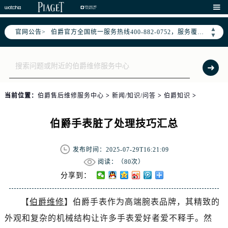

2026年7月伯爵全国官方售后客户服务热线：400-882-0752
伯爵官方全国统一服务热线400-882-0752，服务覆盖中国大陆、香港、澳门、台湾全部区域（非大陆需加拨“+86”）
▲
官网公告>
▼
2026年7月伯爵售后服务中心最新网点地址：
北京市东城区东长安街1号东方广场写字楼W3座6层602室（需提前预约）
北京市朝阳区建国门外大街甲6号华熙国际中心写字楼D座11层1102室（需提前预约）
天津市和平区赤峰道136号天津国际金融中心写字楼26层2603室（需提前预约）
上海市徐汇区虹桥路3号港汇中心写字楼2座37层3705室（需提前预约）
当前位置：
伯爵售后维修服务中心
>
新闻/知识/问答
>
伯爵知识
>
上海市黄浦区南京东路299号宏伊国际广场写字楼8层806室（需提前预约）
伯爵手表脏了处理技巧汇总
南京市秦淮区中山南路1号（新街口）南京中心写字楼22层C1-1室（需提前预约）
常州市新北区龙锦路1590号现代传媒中心写字楼5号楼10层1008室（需提前预约）
发布时间：2025-07-29T16:21:09
徐州市鼓楼区淮海东路29号苏宁广场IFC国际金融中心写字楼35层3508室（需提前预约）
阅读：（
80次）
扬州市邗江区国展路29号星耀天地写字楼1号楼18层1803室（需提前预约）
分享到：
盐城市盐都区世纪大道5号盐城金融城写字楼1号楼16层1604室（需提前预约）
泰州市海陵区永定东路399号置地商务中心东塔写字楼（华润万象城）17层1706室（需提前预约）
【
伯爵维修
】伯爵手表作为高端腕表品牌，其精致的
宁波市江北区大闸南路500号来福士广场办公楼20层2009室（需提前预约）
外观和复杂的机械结构让许多手表爱好者爱不释手。然
杭州市上城区钱江路1366号华润大厦写字楼A座5层503-5室（需提前预约）