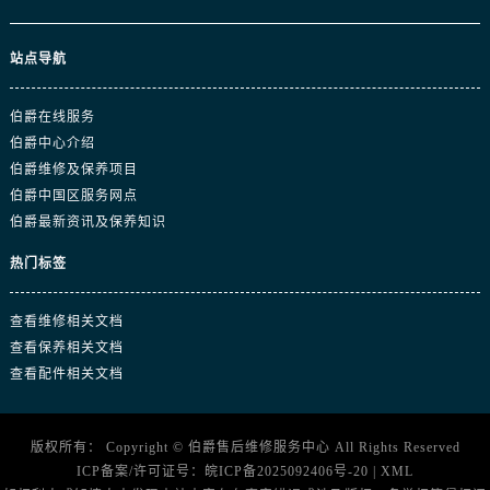
江西省宜春市袁州区中山中路伯爵售后服务中心（需提前预约）
江西省鹰潭市月湖区胜利东路伯爵售后服务中心（需提前预约）
站点导航
山东省德州市德城区东风中路伯爵售后服务中心（需提前预约）
山东省东营市东营区济南路伯爵售后服务中心（需提前预约）
伯爵在线服务
伯爵中心介绍
山东省济南市历下区经十路11111号华润中心写字楼（万象城）15层1508室伯爵售后服务中心（需提前预约）
伯爵维修及保养项目
山东省济宁市任城区太白楼路伯爵售后服务中心（需提前预约）
伯爵中国区服务网点
山东省莱芜市文化南路8号银座商城名表维修一楼名表维修伯爵售后服务中心（需提前预约）
伯爵最新资讯及保养知识
山东省临沂市兰山区解放路伯爵售后服务中心（需提前预约）
热门标签
山东省日照市东港区烟台路伯爵售后服务中心（需提前预约）
山东省泰安市泰山区财源街道泰山大街伯爵售后服务中心（需提前预约）
查看维修相关文档
山东省威海市环翠区新威海路89号振华商厦一楼名表维修伯爵售后服务中心（需提前预约）
查看保养相关文档
山东省潍坊市奎文区东风东街伯爵售后服务中心（需提前预约）
查看配件相关文档
山东省枣庄市滕州市北辛路与善国路交叉口伯爵售后服务中心（需提前预约）
山东省淄博市张店区金晶大道伯爵售后服务中心（需提前预约）
版权所有：
Copyright ©
伯爵售后维修服务中心
All Rights Reserved
上海市黄浦区南京东路299号宏伊国际广场写字楼8层806室伯爵售后服务中心（需提前预约）
ICP备案/许可证号：
皖ICP备2025092406号-20
|
XML
上海市徐汇区虹桥路3号港汇中心2座37层3705室伯爵售后服务中心（需提前预约）