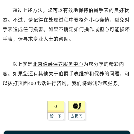
黑龙江省佳木斯市向阳区长安路伯爵售后服务中心（需提前预约）
通过上述方法，您可以有效地保持伯爵手表的良好状
黑龙江省牡丹江市东安区太平路伯爵售后服务中心（需提前预约）
态。不过，请记得在处理过程中要格外小心谨慎，避免对
黑龙江省七台河市桃山区大同街伯爵售后服务中心（需提前预约）
手表造成任何损害。如果不确定如何操作或担心可能损坏
黑龙江省齐齐哈尔市龙沙区龙华路伯爵售后服务中心（需提前预约）
手表，请寻求专业人士的帮助。
黑龙江省双鸭山市尖山区新兴大街伯爵售后服务中心（需提前预约）
黑龙江省绥化市北林区新华街与康庄路交叉口伯爵售后服务中心（需提前预约）
黑龙江省伊春市伊美区通河路伯爵售后服务中心（需提前预约）
以上就是
北京伯爵保养服务中心
为您分享的精彩内
吉林省白城市洮北区明仁南街伯爵售后服务中心（需提前预约）
吉林省白山市浑江区浑江大街伯爵售后服务中心（需提前预约）
容。如果您还有其他关于伯爵手表维护和保养的问题，可
吉林省吉林市船营区河南街伯爵售后服务中心（需提前预约）
以拨打页面400电话进行咨询，我们将竭诚为您服务。
吉林省辽源市龙山区人民大街伯爵售后服务中心（需提前预约）
吉林省梅河口市新华街道梅河大街伯爵售后服务中心（需提前预约）
0
吉林省四平市铁东区紫气大路与南九经街交汇处伯爵售后服务中心（需提前预约）
吉林省松原市宁江区五环大街伯爵售后服务中心（需提前预约）
赞一下
去提问
吉林省通化市东昌区环通乡江南大街伯爵售后服务中心（需提前预约）
吉林省延边市延吉市解放路伯爵售后服务中心（需提前预约）