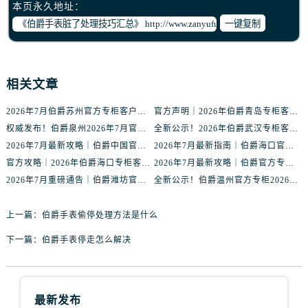
本页永久地址：
辽宁省鞍山市铁东区站前街伯爵售后服务中心（需提前预约）
一键复制
辽宁省本溪市平山区胜利路伯爵售后服务中心（需提前预约）
辽宁省朝阳市双塔区新华路伯爵售后服务中心（需提前预约）
辽宁省丹东市振兴区七经街伯爵售后服务中心（需提前预约）
相关文章
辽宁省抚顺市新抚区东一路伯爵售后服务中心（需提前预约）
辽宁省阜新市海州区解放大街伯爵售后服务中心（需提前预约）
2026年7月伯爵苏州官方专柜客户服务指南｜热线电话+门店信息一览
官方声明｜2026年伯爵青岛专柜客户服务电话核验公告，7月最新信息更新
权威发布！伯爵泉州2026年7月官方专柜服务热线与客户接待信息
全新公示！2026年伯爵武汉专柜客户服务热线（7月最新版）附门店详情
辽宁省葫芦岛市连山区中央路伯爵售后服务中心（需提前预约）
2026年7月最新攻略｜伯爵中国官方专柜门店信息，客户服务热线一键核验
2026年7月最新指南｜伯爵海口官方专柜服务热线+门店信息，一站式查询
辽宁省锦州市古塔区中央大街伯爵售后服务中心（需提前预约）
官方攻略｜2026年伯爵海口专柜客户服务电话核验指南，轻松找到正确渠道
2026年7月最新攻略｜伯爵官方专柜盐城服务热线与客户支持信息
辽宁省辽阳市白塔区新运大街伯爵售后服务中心（需提前预约）
2026年7月重磅通告｜伯爵潍坊官方专柜信息大全，客户服务热线同步更新
全新公示！伯爵温州官方专柜2026年7月最新服务热线，客户反馈通道升级
辽宁省盘锦市兴隆台区石油大街伯爵售后服务中心（需提前预约）
辽宁省铁岭市银州区南马路伯爵售后服务中心（需提前预约）
上一篇：
伯爵手表偷停处理方法是什么
辽宁省营口市站前区市府路与渤海大街交叉口伯爵售后服务中心（需提前预约）
下一篇：
伯爵手表停走怎么解决
辽宁省沈阳市沈河区中街路137号亨得利名表维修授权店1楼伯爵售后服务中心（需提前预约）
辽宁省沈阳市沈河区中街路83号亨得利名表维修授权店1楼伯爵售后服务中心（需提前预约）
北京市朝阳区建国门外大街甲6号华熙国际中心D座11层1102室伯爵售后服务中心（需提前预约）
最新发布
北京市东城区东长安街1号王府井东方广场W3座6层602室伯爵售后服务中心（需提前预约）