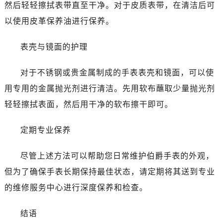
然后轻轻擦拭表带直至干净。对于皮质表带，在清洁后可
烟台市芝罘区胜利路139号万达金融中心A座907室（需提前预约）
以使用皮革保养油进行保养。
长春市朝阳区西安大路727号中银大厦A座(旺进大厦)18层09室（需提前预约）
贵阳市南明区都司高架桥路33号亨特国际金融中心14楼14D（需提前预约）
表壳与镜面的护理
昆明市盘龙区北京路928号同德昆明广场写字楼10层06室（需提前预约）
石家庄市长安区中山东路39号勒泰中心写字楼B座13层07室（需提前预约）
对于不锈钢或贵金属制成的手表表壳和镜面，可以使
西安市碑林区南关正街88号华侨城长安国际中心E座6楼10室（需提前预约）
用专用的金属抛光剂进行清洁。先用软布蘸取少量抛光剂
海口市龙华区金贸东路5号海口华润大厦B座17层1707室（需提前预约）
轻轻擦拭表面，然后用干净的软布擦干即可。
唐山市路南区新华东道100号万达广场写字楼A座10层1002室（需提前预约）
台州市椒江区东海大道1800号腾达中心东1幢20楼2002室（需提前预约）
定期专业保养
内蒙古自治区呼和浩特市玉泉区大学西街70号华润万象城写字楼（鄂尔多斯大厦）23层2326室（需提前预约）
甘肃省兰州市七里河区西津西路16号兰州中心写字楼21层2102室（需提前预约）
尽管上述方法可以帮助您日常维护伯爵手表的外观，
重庆市解放碑渝中区民权路28号英利国际金融中心写字楼20层01室（需提前预约）
但为了确保手表长期保持最佳状态，请定期将其送到专业
黑龙江省大庆市萨尔图区会战大街伯爵售后服务中心（需提前预约）
的维修服务中心进行深度保养和检查。
黑龙江省鹤岗市向阳区红军路伯爵售后服务中心（需提前预约）
黑龙江省黑河市爱辉区中央街伯爵售后服务中心（需提前预约）
结语
黑龙江省鸡西市鸡冠区红军路伯爵售后服务中心（需提前预约）