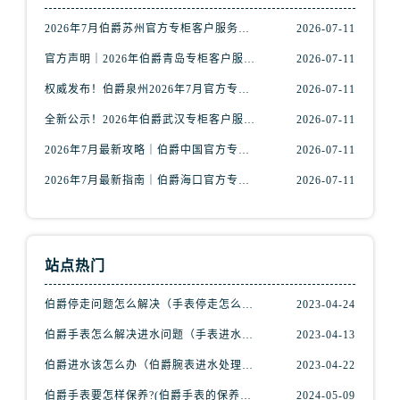
河北省保定市竞秀区朝阳北大街北国先天下伯爵售后服务中心（需提前预约）
2026年7月伯爵苏州官方专柜客户服务指南｜热线电话+门店信息一览
2026-07-11
内蒙古自治区阿拉善盟市左旗土尔扈特大街伯爵售后服务中心（需提前预约）
官方声明｜2026年伯爵青岛专柜客户服务电话核验公告，7月最新信息更新
2026-07-11
内蒙古自治区巴彦淖尔市临河区新华街伯爵售后服务中心（需提前预约）
权威发布！伯爵泉州2026年7月官方专柜服务热线与客户接待信息
2026-07-11
内蒙古自治区包头市青山区幸福路甲3号王府井百货名表维修伯爵售后服务中心（需提前预约）
内蒙古自治区赤峰市红山区哈达街伯爵售后服务中心（需提前预约）
全新公示！2026年伯爵武汉专柜客户服务热线（7月最新版）附门店详情
2026-07-11
内蒙古自治区鄂尔多斯市东胜区伊金霍洛街伯爵售后服务中心（需提前预约）
2026年7月最新攻略｜伯爵中国官方专柜门店信息，客户服务热线一键核验
2026-07-11
内蒙古自治区呼伦贝尔市海拉尔区中央街伯爵售后服务中心（需提前预约）
2026年7月最新指南｜伯爵海口官方专柜服务热线+门店信息，一站式查询
2026-07-11
内蒙古自治区通辽市科尔沁区明仁大街伯爵售后服务中心（需提前预约）
内蒙古自治区乌海市海勃湾区人民南路伯爵售后服务中心（需提前预约）
内蒙古自治区乌兰察布市集宁区恩和大街伯爵售后服务中心（需提前预约）
站点热门
内蒙古自治区锡林郭勒盟市锡林浩特市光明街与额尔敦路交叉口伯爵售后服务中心（需提前预约）
内蒙古自治区兴安盟市乌兰浩特市兴安大街伯爵售后服务中心（需提前预约）
伯爵停走问题怎么解决（手表停走怎么办）
2023-04-24
山西省大同市平城区迎宾街伯爵售后服务中心（需提前预约）
伯爵手表怎么解决进水问题（手表进水解决步骤）
2023-04-13
山西省晋城市城区黄华街伯爵售后服务中心（需提前预约）
伯爵进水该怎么办（伯爵腕表进水处理方式）
2023-04-22
山西省晋中市榆次区顺城街伯爵售后服务中心（需提前预约）
山西省临汾市尧都区解放路伯爵售后服务中心（需提前预约）
伯爵手表要怎样保养?(伯爵手表的保养方法)
2024-05-09