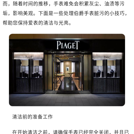
而，随着时间的推移，手表难免会积累灰尘、油渍等污
金华市金东区东市南街777号金华万达广场写字楼4号楼22层2209室（需提前预约）
垢，影响美观。下面是一些处理伯爵手表脏污的小技巧，
绍兴市越城区胜利东路379号世茂天际中心写字楼8层805室（需提前预约）
帮助您保持爱表的清洁与光亮。
嘉兴市南湖区广益路705号嘉兴世界贸易中心写字楼A座13层1304室（需提前预约）
南昌市红谷滩新区红谷中大道998号绿地双子塔（中央广场）A1座办公楼14层07室（需提前预约）
济南市历下区经十路11111号华润中心写字楼（万象城）15层1508室（需提前预约）
广州市天河区天河路230号万菱汇国际中心写字楼A塔7层704室（需提前预约）
广州市越秀区环市东路371-375号世界贸易中心大厦南塔写字楼15层07室（需提前预约）
深圳市罗湖区深南东路5001号华润大厦写字楼17层1701室（需提前预约）
惠州市惠城区江北文昌一路7号华贸大厦写字楼1座30层05室（需提前预约）
厦门市思明区湖滨东路95号华润大厦写字楼B座11层1104室（需提前预约）
福州市鼓楼区五四路128-1号恒力城写字楼15层03室（需提前预约）
成都市锦江区人民东路6号SAC东原中心写字楼24层2406B室（需提前预约）
重庆市江北区观音桥步行街2号融恒时代广场写字楼9层902室（需提前预约）
长沙市芙蓉区定王台街道建湘路393号世茂环球金融中心写字楼（芙蓉广场）10层13室（需提前预约）
清洁前的准备工作
郑州市二七区铭功路10号华润大厦写字楼29层2905室（需提前预约）
太原市迎泽区解放路15号亨得利名表服务中心（品牌授权店）3层整层（需提前预约）
在开始清洁之前，请确保手表已经完全关闭，并且已