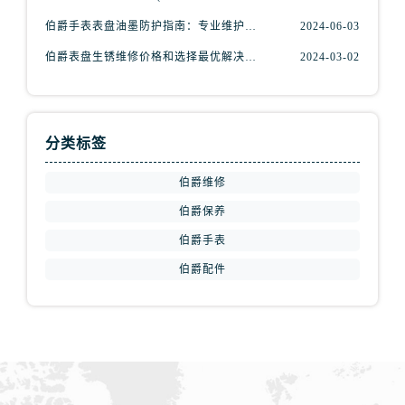
山西省吕梁市离石区永宁中路与建设街交叉口伯爵售后服务中心（需提前预约）
伯爵手表表盘油墨防护指南：专业维护，守护时光之美
2024-06-03
山西省朔州市朔城区怡西路与鄯阳西街交汇处伯爵售后服务中心（需提前预约）
伯爵表盘生锈维修价格和选择最优解决方案?(表盘生锈
2024-03-02
山西省忻州市忻府区和平东街与七一南路交叉口伯爵售后服务中心（需提前预约）
山西省阳泉市郊区平阳东街与新城大道交叉口伯爵售后服务中心（需提前预约）
山西省运城市盐湖区河东街伯爵售后服务中心（需提前预约）
分类标签
山西省长治市潞州区英雄中路伯爵售后服务中心（需提前预约）
山西省太原市迎泽区迎泽街道解放路15号亨得利名表维修授权店3楼伯爵售后服务中心（需提前预约）
伯爵维修
天津市和平区赤峰道136号天津国际金融中心26层2603室伯爵售后服务中心（需提前预约）
伯爵保养
安徽省安庆市迎江区人民路伯爵售后服务中心（需提前预约）
伯爵手表
安徽省蚌埠市蚌山区淮河路伯爵售后服务中心（需提前预约）
伯爵配件
安徽省亳州市谯城区魏武大道伯爵售后服务中心（需提前预约）
安徽省池州市贵池区长江路伯爵售后服务中心（需提前预约）
安徽省滁州市琅琊区南谯北路伯爵售后服务中心（需提前预约）
安徽省阜阳市颍州区颍州北路伯爵售后服务中心（需提前预约）
安徽省淮北市相山区淮海路伯爵售后服务中心（需提前预约）
安徽省淮南市田家庵区国庆中路伯爵售后服务中心（需提前预约）