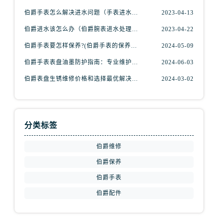
北京市东城区东长安街1号王府井东方广场W3座6层602室伯爵售后服务中心（需提前预约）
伯爵手表怎么解决进水问题（手表进水解决步骤）
2023-04-13
河北省保定市竞秀区朝阳北大街北国先天下伯爵售后服务中心（需提前预约）
伯爵进水该怎么办（伯爵腕表进水处理方式）
2023-04-22
内蒙古自治区阿拉善盟市左旗土尔扈特大街伯爵售后服务中心（需提前预约）
内蒙古自治区巴彦淖尔市临河区新华街伯爵售后服务中心（需提前预约）
伯爵手表要怎样保养?(伯爵手表的保养方法)
2024-05-09
内蒙古自治区包头市青山区幸福路甲3号王府井百货名表维修伯爵售后服务中心（需提前预约）
伯爵手表表盘油墨防护指南：专业维护，守护时光之美
2024-06-03
内蒙古自治区赤峰市红山区哈达街伯爵售后服务中心（需提前预约）
伯爵表盘生锈维修价格和选择最优解决方案?(表盘生锈
2024-03-02
内蒙古自治区鄂尔多斯市东胜区伊金霍洛街伯爵售后服务中心（需提前预约）
内蒙古自治区呼伦贝尔市海拉尔区中央街伯爵售后服务中心（需提前预约）
内蒙古自治区通辽市科尔沁区明仁大街伯爵售后服务中心（需提前预约）
分类标签
内蒙古自治区乌海市海勃湾区人民南路伯爵售后服务中心（需提前预约）
内蒙古自治区乌兰察布市集宁区恩和大街伯爵售后服务中心（需提前预约）
伯爵维修
内蒙古自治区锡林郭勒盟市锡林浩特市光明街与额尔敦路交叉口伯爵售后服务中心（需提前预约）
伯爵保养
内蒙古自治区兴安盟市乌兰浩特市兴安大街伯爵售后服务中心（需提前预约）
伯爵手表
山西省大同市平城区迎宾街伯爵售后服务中心（需提前预约）
伯爵配件
山西省晋城市城区黄华街伯爵售后服务中心（需提前预约）
山西省晋中市榆次区顺城街伯爵售后服务中心（需提前预约）