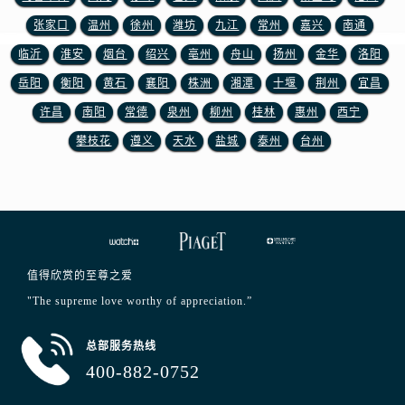
安徽省淮南市田家庵区国庆中路伯爵售后服务中心（需提前预约）
张家口
温州
徐州
潍坊
九江
常州
嘉兴
南通
安徽省黄山市屯溪区黄山西路伯爵售后服务中心（需提前预约）
临沂
淮安
烟台
绍兴
亳州
舟山
扬州
金华
洛阳
安徽省六安市金安区解放中路伯爵售后服务中心（需提前预约）
安徽省马鞍山市雨山区湖南西路伯爵售后服务中心（需提前预约）
岳阳
衡阳
黄石
襄阳
株洲
湘潭
十堰
荆州
宜昌
安徽省宿州市埇桥区人民中路伯爵售后服务中心（需提前预约）
许昌
南阳
常德
泉州
柳州
桂林
惠州
西宁
安徽省铜陵市铜官区石城大道伯爵售后服务中心（需提前预约）
攀枝花
遵义
天水
盐城
泰州
台州
安徽省芜湖市镜湖区中山路步行街伯爵售后服务中心（需提前预约）
安徽省宣城市宣州区叠嶂西路伯爵售后服务中心（需提前预约）
福建省龙岩市新罗区九一南路伯爵售后服务中心（需提前预约）
福建省南平市建阳区人民西路伯爵售后服务中心（需提前预约）
福建省宁德市蕉城区天湖东路伯爵售后服务中心（需提前预约）
值得欣赏的至尊之爱
福建省莆田市城厢区霞林街道荔华东大道伯爵售后服务中心（需提前预约）
"The supreme love worthy of appreciation.”
福建省三明市三元区东乾二路伯爵售后服务中心（需提前预约）
福建省漳州市龙文区步港路伯爵售后服务中心（需提前预约）
总部服务热线
江苏省常州市新北区龙锦路1590号现代传媒中心5号楼10层1008室伯爵售后服务中心（需提前预约）
400-882-0752
江苏省淮安市清江浦区淮海北路伯爵售后服务中心（需提前预约）