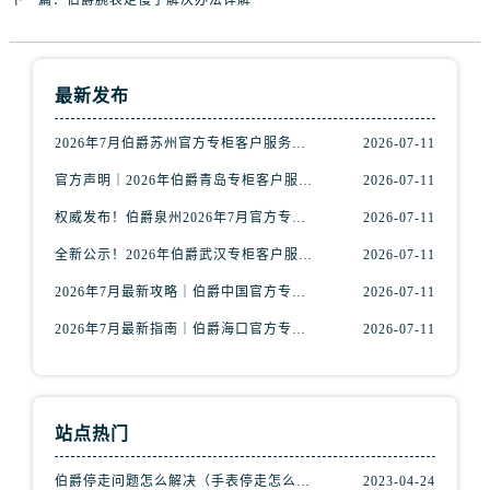
吉林省延边市延吉市解放路伯爵售后服务中心（需提前预约）
辽宁省鞍山市铁东区站前街伯爵售后服务中心（需提前预约）
辽宁省本溪市平山区胜利路伯爵售后服务中心（需提前预约）
最新发布
辽宁省朝阳市双塔区新华路伯爵售后服务中心（需提前预约）
辽宁省丹东市振兴区七经街伯爵售后服务中心（需提前预约）
2026年7月伯爵苏州官方专柜客户服务指南｜热线电话+门店信息一览
2026-07-11
辽宁省抚顺市新抚区东一路伯爵售后服务中心（需提前预约）
官方声明｜2026年伯爵青岛专柜客户服务电话核验公告，7月最新信息更新
2026-07-11
辽宁省阜新市海州区解放大街伯爵售后服务中心（需提前预约）
权威发布！伯爵泉州2026年7月官方专柜服务热线与客户接待信息
2026-07-11
辽宁省葫芦岛市连山区中央路伯爵售后服务中心（需提前预约）
辽宁省锦州市古塔区中央大街伯爵售后服务中心（需提前预约）
全新公示！2026年伯爵武汉专柜客户服务热线（7月最新版）附门店详情
2026-07-11
辽宁省辽阳市白塔区新运大街伯爵售后服务中心（需提前预约）
2026年7月最新攻略｜伯爵中国官方专柜门店信息，客户服务热线一键核验
2026-07-11
辽宁省盘锦市兴隆台区石油大街伯爵售后服务中心（需提前预约）
2026年7月最新指南｜伯爵海口官方专柜服务热线+门店信息，一站式查询
2026-07-11
辽宁省铁岭市银州区南马路伯爵售后服务中心（需提前预约）
辽宁省营口市站前区市府路与渤海大街交叉口伯爵售后服务中心（需提前预约）
辽宁省沈阳市沈河区中街路137号亨得利名表维修授权店1楼伯爵售后服务中心（需提前预约）
站点热门
辽宁省沈阳市沈河区中街路83号亨得利名表维修授权店1楼伯爵售后服务中心（需提前预约）
北京市朝阳区建国门外大街甲6号华熙国际中心D座11层1102室伯爵售后服务中心（需提前预约）
伯爵停走问题怎么解决（手表停走怎么办）
2023-04-24