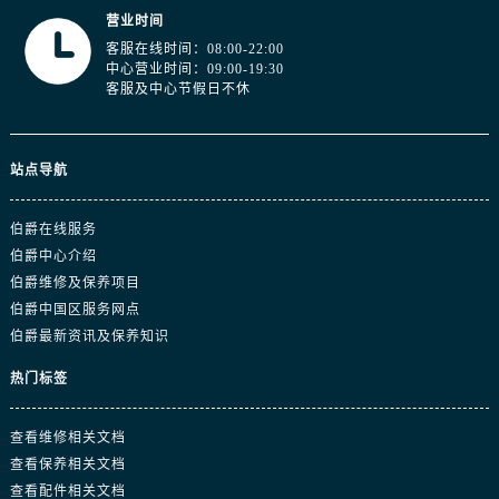
江苏省连云港市海州区通灌北路伯爵售后服务中心（需提前预约）
营业时间
江苏省南京市秦淮区中山南路1号南京中心22层22-C1-C3室伯爵售后服务中心（需提前预约）
客服在线时间：08:00-22:00
中心营业时间：09:00-19:30
江苏省宿迁市宿城区西湖路伯爵售后服务中心（需提前预约）
客服及中心节假日不休
江苏省泰州市海陵区永定东路399号置地商务中心东塔（华润万象城）17层1706室伯爵售后服务中心（需提前预约）
江苏省徐州市鼓楼区淮海东路29号苏宁广场IFC国际金融中心35层3508室伯爵售后服务中心（需提前预约）
江苏省盐城市盐都区世纪大道5号盐城金融城写字楼1号楼16层1604室伯爵售后服务中心（需提前预约）
站点导航
江苏省扬州市邗江区国展路29号星耀天地写字楼1号楼18层1803室伯爵售后服务中心（需提前预约）
江苏省镇江市京口区中山东路伯爵售后服务中心（需提前预约）
伯爵在线服务
伯爵中心介绍
江西省抚州市临川区赣东大道伯爵售后服务中心（需提前预约）
伯爵维修及保养项目
江西省赣州市章贡区文清路伯爵售后服务中心（需提前预约）
伯爵中国区服务网点
江西省吉安市吉州区井冈山大道伯爵售后服务中心（需提前预约）
伯爵最新资讯及保养知识
江西省景德镇市珠山区珠山中路伯爵售后服务中心（需提前预约）
热门标签
江西省九江市浔阳区浔阳路伯爵售后服务中心（需提前预约）
江西省南昌市红谷滩新区红谷中大道998号绿地双子塔（中央广场）A1座办公楼14层1407室伯爵售后服务中心（需提前预约）
查看维修相关文档
江西省萍乡市安源区萍安北大道与康庄路交叉口伯爵售后服务中心（需提前预约）
查看保养相关文档
江西省上饶市信州区滨江西路伯爵售后服务中心（需提前预约）
查看配件相关文档