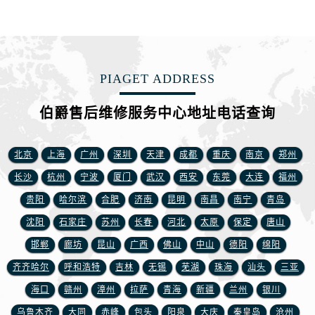
山西省临汾市尧都区解放路伯爵售后服务中心（需提前预约）
山西省吕梁市离石区永宁中路与建设街交叉口伯爵售后服务中心（需提前预约）
山西省朔州市朔城区怡西路与鄯阳西街交汇处伯爵售后服务中心（需提前预约）
山西省忻州市忻府区和平东街与七一南路交叉口伯爵售后服务中心（需提前预约）
PIAGET ADDRESS
山西省阳泉市郊区平阳东街与新城大道交叉口伯爵售后服务中心（需提前预约）
山西省运城市盐湖区河东街伯爵售后服务中心（需提前预约）
伯爵售后维修服务中心地址电话查询
山西省长治市潞州区英雄中路伯爵售后服务中心（需提前预约）
山西省太原市迎泽区迎泽街道解放路15号亨得利名表维修授权店3楼伯爵售后服务中心（需提前预约）
北京
上海
广州
深圳
天津
成都
重庆
南京
郑州
天津市和平区赤峰道136号天津国际金融中心26层2603室伯爵售后服务中心（需提前预约）
长沙
杭州
宁波
厦门
武汉
西安
东莞
大连
福州
安徽省安庆市迎江区人民路伯爵售后服务中心（需提前预约）
贵阳
哈尔滨
合肥
济南
昆明
南昌
南宁
青岛
安徽省蚌埠市蚌山区淮河路伯爵售后服务中心（需提前预约）
安徽省亳州市谯城区魏武大道伯爵售后服务中心（需提前预约）
沈阳
石家庄
苏州
长春
河北
太原
保定
唐山
安徽省池州市贵池区长江路伯爵售后服务中心（需提前预约）
邯郸
廊坊
昆山
广西
佛山
中山
德阳
绵阳
安徽省滁州市琅琊区南谯北路伯爵售后服务中心（需提前预约）
齐齐哈尔
呼和浩特
吉林
无锡
芜湖
珠海
汕头
三亚
安徽省阜阳市颍州区颍州北路伯爵售后服务中心（需提前预约）
海口
赣州
漳州
拉萨
青海
新疆
兰州
银川
安徽省淮北市相山区淮海路伯爵售后服务中心（需提前预约）
乌鲁木齐
大同
赤峰
包头
阳泉
大庆
秦皇岛
沧州