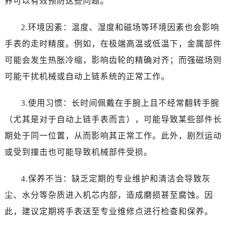
养可以有效预防这些问题。
太原市迎泽区解放路15号亨得利名表服务中心（品牌授权店）3层整层（需提前预约）
沈阳市沈河区中街路137号亨得利名表服务中心（品牌授权店）1层整层（需提前预约）
2.环境因素：温度、湿度和磁场等环境因素也会影响
沈阳市沈河区中街路83号亨得利名表服务中心（品牌授权店）1层整层（需提前预约）
手表的走时精度。例如，在极端高温或低温下，金属部件
乌鲁木齐市天山区红山路26号时代广场（CCMALL）C座17层17-B（需提前预约）
可能会发生热胀冷缩，影响齿轮的精确对齐；而强磁场则
温州市鹿城区锦绣路1067号置信广场10层1015室（需提前预约）
哈尔滨市道里区友谊西路600号富力中心T2座写字楼29层03室（需提前预约）
可能干扰机械或自动上链系统的正常工作。
大连市中山区人民路15号国际金融大厦7层G室（需提前预约）
3.使用习惯：长时间佩戴在手腕上且不经常翻转手腕
佛山市禅城区季华五路57号万科金融中心C座12层1205室（需提前预约）
东莞市东城街道鸿福东路1号民盈国贸中心T1写字楼9层907室（需提前预约）
（尤其是对于自动上链手表而言），可能导致某些部件长
无锡市梁溪区人民中路139号恒隆广场写字楼1座11层1104室（需提前预约）
期处于同一位置，从而影响其正常工作。此外，剧烈运动
南通市崇川区工农路57号圆融广场写字楼16层1603室（需提前预约）
或受到撞击也可能导致机械部件受损。
苏州市苏州工业园区星港街199号苏州中心办公楼C座22层08室（需提前预约）
武汉市江汉区解放大道686号世界贸易大厦38层09室（需提前预约）
4.保养不当：缺乏定期的专业维护和清洁会导致灰
南宁市青秀区金湖路59号地王大厦12楼1224室（需提前预约）
尘、水分等杂质进入机芯内部，造成磨损甚至腐蚀。因
合肥市蜀山区潜山路111号万象城华润大厦B座12楼03室（需提前预约）
此，建议定期将手表送至专业维修点进行检查和保养。
泉州市丰泽区宝洲路729号浦西万达中心写字楼A座7楼709室（需提前预约）