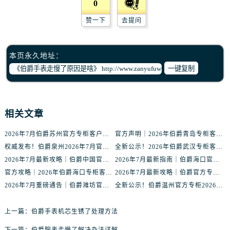
0
黑龙江省鸡西市鸡冠区红军路伯爵售后服务中心（需提前预约）
黑龙江省佳木斯市向阳区长安路伯爵售后服务中心（需提前预约）
赞一下
去提问
黑龙江省牡丹江市东安区太平路伯爵售后服务中心（需提前预约）
黑龙江省七台河市桃山区大同街伯爵售后服务中心（需提前预约）
本页永久地址：
黑龙江省齐齐哈尔市龙沙区龙华路伯爵售后服务中心（需提前预约）
一键复制
黑龙江省双鸭山市尖山区新兴大街伯爵售后服务中心（需提前预约）
黑龙江省绥化市北林区新华街与康庄路交叉口伯爵售后服务中心（需提前预约）
黑龙江省伊春市伊美区通河路伯爵售后服务中心（需提前预约）
相关文章
吉林省白城市洮北区明仁南街伯爵售后服务中心（需提前预约）
吉林省白山市浑江区浑江大街伯爵售后服务中心（需提前预约）
2026年7月伯爵苏州官方专柜客户服务指南｜热线电话+门店信息一览
官方声明｜2026年伯爵青岛专柜客户服务电话核验公告，7月最新信息更新
权威发布！伯爵泉州2026年7月官方专柜服务热线与客户接待信息
全新公示！2026年伯爵武汉专柜客户服务热线（7月最新版）附门店详情
吉林省吉林市船营区河南街伯爵售后服务中心（需提前预约）
2026年7月最新攻略｜伯爵中国官方专柜门店信息，客户服务热线一键核验
2026年7月最新指南｜伯爵海口官方专柜服务热线+门店信息，一站式查询
吉林省辽源市龙山区人民大街伯爵售后服务中心（需提前预约）
官方攻略｜2026年伯爵海口专柜客户服务电话核验指南，轻松找到正确渠道
2026年7月最新攻略｜伯爵官方专柜盐城服务热线与客户支持信息
吉林省梅河口市新华街道梅河大街伯爵售后服务中心（需提前预约）
2026年7月重磅通告｜伯爵潍坊官方专柜信息大全，客户服务热线同步更新
全新公示！伯爵温州官方专柜2026年7月最新服务热线，客户反馈通道升级
吉林省四平市铁东区紫气大路与南九经街交汇处伯爵售后服务中心（需提前预约）
吉林省松原市宁江区五环大街伯爵售后服务中心（需提前预约）
上一篇：
伯爵手表机芯生锈了处理方法
吉林省通化市东昌区环通乡江南大街伯爵售后服务中心（需提前预约）
下一篇：
伯爵腕表走慢了解决办法详解