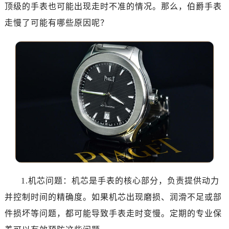
杭州市上城区钱江路1366号华润大厦写字楼A座5层503-5室（需提前预约）
顶级的手表也可能出现走时不准的情况。那么，伯爵手表
金华市金东区东市南街777号金华万达广场写字楼4号楼22层2209室（需提前预约）
走慢了可能有哪些原因呢？
绍兴市越城区胜利东路379号世茂天际中心写字楼8层805室（需提前预约）
嘉兴市南湖区广益路705号嘉兴世界贸易中心写字楼A座13层1304室（需提前预约）
南昌市红谷滩新区红谷中大道998号绿地双子塔（中央广场）A1座办公楼14层07室（需提前预约）
济南市历下区经十路11111号华润中心写字楼（万象城）15层1508室（需提前预约）
广州市天河区天河路230号万菱汇国际中心写字楼A塔7层704室（需提前预约）
广州市越秀区环市东路371-375号世界贸易中心大厦南塔写字楼15层07室（需提前预约）
深圳市罗湖区深南东路5001号华润大厦写字楼17层1701室（需提前预约）
惠州市惠城区江北文昌一路7号华贸大厦写字楼1座30层05室（需提前预约）
厦门市思明区湖滨东路95号华润大厦写字楼B座11层1104室（需提前预约）
福州市鼓楼区五四路128-1号恒力城写字楼15层03室（需提前预约）
成都市锦江区人民东路6号SAC东原中心写字楼24层2406B室（需提前预约）
1.机芯问题：机芯是手表的核心部分，负责提供动力
重庆市江北区观音桥步行街2号融恒时代广场写字楼9层902室（需提前预约）
并控制时间的精确度。如果机芯出现磨损、润滑不足或部
长沙市芙蓉区定王台街道建湘路393号世茂环球金融中心写字楼（芙蓉广场）10层13室（需提前预约）
件损坏等问题，都可能导致手表走时变慢。定期的专业保
郑州市二七区铭功路10号华润大厦写字楼29层2905室（需提前预约）