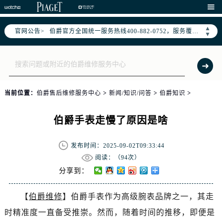
2026年7月伯爵中国区售后服务网络优化升级公告

2026年7月伯爵全国官方售后客户服务热线：400-882-0752
▲
官网公告>
伯爵官方全国统一服务热线400-882-0752，服务覆盖中国大陆、香港、澳门、台湾全部区域（非大陆需加拨“+86”）
▼
2026年7月伯爵售后服务中心最新网点地址：
北京市东城区东长安街1号东方广场写字楼W3座6层602室（需提前预约）
北京市朝阳区建国门外大街甲6号华熙国际中心写字楼D座11层1102室（需提前预约）
天津市和平区赤峰道136号天津国际金融中心写字楼26层2603室（需提前预约）
当前位置：
伯爵售后维修服务中心
>
新闻/知识/问答
>
伯爵知识
>
上海市徐汇区虹桥路3号港汇中心写字楼2座37层3705室（需提前预约）
上海市黄浦区南京东路299号宏伊国际广场写字楼8层806室（需提前预约）
伯爵手表走慢了原因是啥
南京市秦淮区中山南路1号（新街口）南京中心写字楼22层C1-1室（需提前预约）
常州市新北区龙锦路1590号现代传媒中心写字楼5号楼10层1008室（需提前预约）
发布时间：2025-09-02T09:33:44
徐州市鼓楼区淮海东路29号苏宁广场IFC国际金融中心写字楼35层3508室（需提前预约）
阅读：（
94次）
扬州市邗江区国展路29号星耀天地写字楼1号楼18层1803室（需提前预约）
分享到：
盐城市盐都区世纪大道5号盐城金融城写字楼1号楼16层1604室（需提前预约）
【
伯爵维修
】伯爵手表作为高级腕表品牌之一，其走
泰州市海陵区永定东路399号置地商务中心东塔写字楼（华润万象城）17层1706室（需提前预约）
时精准度一直备受推崇。然而，随着时间的推移，即便是
宁波市江北区大闸南路500号来福士广场办公楼20层2009室（需提前预约）