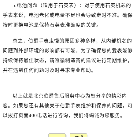
青岛市南区山东路6号华润大厦B座22层04室（需提前预约）
5.电池问题（适用于石英表）：对于使用石英机芯的
烟台市芝罘区胜利路139号万达金融中心A座907室（需提前预约）
手表来说，电池老化或电量不足也会导致走时不准。确保
长春市朝阳区西安大路727号中银大厦A座(旺进大厦)18层09室（需提前预约）
按时更换电池是保持石英表准确度的关键。
贵阳市南明区都司高架桥路33号亨特国际金融中心14楼14D（需提前预约）
昆明市盘龙区北京路928号同德昆明广场写字楼10层06室（需提前预约）
总之，伯爵手表走慢的原因多种多样，从内部机芯的
石家庄市长安区中山东路39号勒泰中心写字楼B座13层07室（需提前预约）
问题到外部环境的影响都有可能。为了确保您的爱表能够
西安市碑林区南关正街88号华侨城长安国际中心E座6楼10室（需提前预约）
持续保持最佳状态，请遵循制造商的建议进行定期维护，
海口市龙华区金贸东路5号海口华润大厦B座17层1707室（需提前预约）
并在遇到任何问题时及时寻求专业帮助。
唐山市路南区新华东道100号万达广场写字楼A座10层1002室（需提前预约）
台州市椒江区东海大道1800号腾达中心东1幢20楼2002室（需提前预约）
内蒙古自治区呼和浩特市玉泉区大学西街70号华润万象城写字楼（鄂尔多斯大厦）23层2326室（需提前预约）
以上就是
北京伯爵售后服务中心
为您分享的精彩内
甘肃省兰州市七里河区西津西路16号兰州中心写字楼21层2102室（需提前预约）
重庆市解放碑渝中区民权路28号英利国际金融中心写字楼20层01室（需提前预约）
容。如果您还有其他关于伯爵手表维护和保养的问题，可
黑龙江省大庆市萨尔图区会战大街伯爵售后服务中心（需提前预约）
以拨打页面400电话进行咨询，我们将竭诚为您服务。
黑龙江省鹤岗市向阳区红军路伯爵售后服务中心（需提前预约）
黑龙江省黑河市爱辉区中央街伯爵售后服务中心（需提前预约）