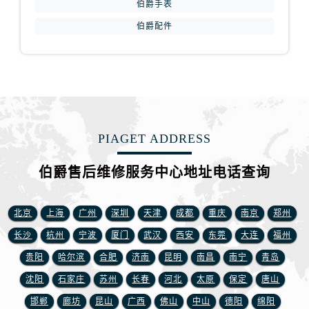
伯爵手表
山西省临汾市尧都区解放路伯爵售后服务中心（需提前预约）
伯爵配件
山西省吕梁市离石区永宁中路与建设街交叉口伯爵售后服务中心（需提前预约）
山西省朔州市朔城区怡西路与鄯阳西街交汇处伯爵售后服务中心（需提前预约）
山西省忻州市忻府区和平东街与七一南路交叉口伯爵售后服务中心（需提前预约）
山西省阳泉市郊区平阳东街与新城大道交叉口伯爵售后服务中心（需提前预约）
山西省运城市盐湖区河东街伯爵售后服务中心（需提前预约）
山西省长治市潞州区英雄中路伯爵售后服务中心（需提前预约）
PIAGET ADDRESS
山西省太原市迎泽区迎泽街道解放路15号亨得利名表维修授权店3楼伯爵售后服务中心（需提前预约）
伯爵售后维修服务中心地址电话查询
天津市和平区赤峰道136号天津国际金融中心26层2603室伯爵售后服务中心（需提前预约）
安徽省安庆市迎江区人民路伯爵售后服务中心（需提前预约）
安徽省蚌埠市蚌山区淮河路伯爵售后服务中心（需提前预约）
北京
上海
广州
深圳
天津
成都
重庆
南京
郑州
安徽省亳州市谯城区魏武大道伯爵售后服务中心（需提前预约）
长沙
杭州
宁波
厦门
武汉
西安
东莞
大连
福州
安徽省池州市贵池区长江路伯爵售后服务中心（需提前预约）
贵阳
哈尔滨
合肥
济南
昆明
南昌
南宁
青岛
安徽省滁州市琅琊区南谯北路伯爵售后服务中心（需提前预约）
沈阳
石家庄
苏州
长春
河北
太原
保定
唐山
安徽省阜阳市颍州区颍州北路伯爵售后服务中心（需提前预约）
邯郸
廊坊
昆山
广西
佛山
中山
德阳
绵阳
安徽省淮北市相山区淮海路伯爵售后服务中心（需提前预约）