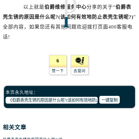
以上就是
伯爵维修服务中心
分享的关于“
伯爵表
黑龙江省鸡西市鸡冠区红军路伯爵售后服务中心（需提前预约）
黑龙江省佳木斯市向阳区长安路伯爵售后服务中心（需提前预约）
壳生锈的原因是什么呢?(该如何有效地防止表壳生锈呢?)
”
黑龙江省牡丹江市东安区太平路伯爵售后服务中心（需提前预约）
全部内容，如果您还有其他问题欢迎拨打页面400客服电
黑龙江省七台河市桃山区大同街伯爵售后服务中心（需提前预约）
话!
黑龙江省齐齐哈尔市龙沙区龙华路伯爵售后服务中心（需提前预约）
黑龙江省双鸭山市尖山区新兴大街伯爵售后服务中心（需提前预约）
黑龙江省绥化市北林区新华街与康庄路交叉口伯爵售后服务中心（需提前预约）
6
黑龙江省伊春市伊美区通河路伯爵售后服务中心（需提前预约）
赞一下
去提问
吉林省白城市洮北区明仁南街伯爵售后服务中心（需提前预约）
吉林省白山市浑江区浑江大街伯爵售后服务中心（需提前预约）
本页永久地址：
吉林省吉林市船营区河南街伯爵售后服务中心（需提前预约）
一键复制
吉林省辽源市龙山区人民大街伯爵售后服务中心（需提前预约）
吉林省梅河口市新华街道梅河大街伯爵售后服务中心（需提前预约）
吉林省四平市铁东区紫气大路与南九经街交汇处伯爵售后服务中心（需提前预约）
相关文章
吉林省松原市宁江区五环大街伯爵售后服务中心（需提前预约）
吉林省通化市东昌区环通乡江南大街伯爵售后服务中心（需提前预约）