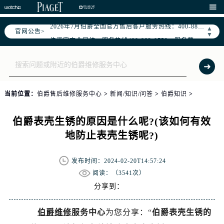

2026年7月伯爵中国区售后服务网络优化升级公告
2026年7月伯爵全国官方售后客户服务热线：400-882-0752
▲
官网公告>
▼
伯爵官方全国统一服务热线400-882-0752，服务覆盖中国大陆、香港、澳门、台湾全部区域（非大陆需加拨“+86”）
2026年7月伯爵售后服务中心最新网点地址：
北京市东城区东长安街1号东方广场写字楼W3座6层602室（需提前预约）
北京市朝阳区建国门外大街甲6号华熙国际中心写字楼D座11层1102室（需提前预约）
当前位置：
伯爵售后维修服务中心
>
新闻/知识/问答
>
伯爵知识
>
天津市和平区赤峰道136号天津国际金融中心写字楼26层2603室（需提前预约）
上海市徐汇区虹桥路3号港汇中心写字楼2座37层3705室（需提前预约）
伯爵表壳生锈的原因是什么呢?(该如何有效
上海市黄浦区南京东路299号宏伊国际广场写字楼8层806室（需提前预约）
地防止表壳生锈呢?)
南京市秦淮区中山南路1号（新街口）南京中心写字楼22层C1-1室（需提前预约）
常州市新北区龙锦路1590号现代传媒中心写字楼5号楼10层1008室（需提前预约）
发布时间：2024-02-20T14:57:24
徐州市鼓楼区淮海东路29号苏宁广场IFC国际金融中心写字楼35层3508室（需提前预约）
阅读：（
3541次）
扬州市邗江区国展路29号星耀天地写字楼1号楼18层1803室（需提前预约）
分享到：
盐城市盐都区世纪大道5号盐城金融城写字楼1号楼16层1604室（需提前预约）
泰州市海陵区永定东路399号置地商务中心东塔写字楼（华润万象城）17层1706室（需提前预约）
伯爵维修
服务中心
为您分享：“
伯爵表壳生锈的
宁波市江北区大闸南路500号来福士广场办公楼20层2009室（需提前预约）