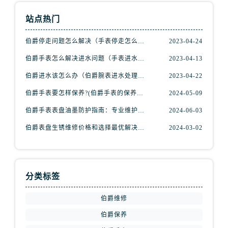
北京市东城区东长安街1号王府井东方广场W3座6层602室伯爵售后服务中心（需提前预约）
站点热门
河北省保定市竞秀区朝阳北大街北国先天下伯爵售后服务中心（需提前预约）
内蒙古自治区阿拉善盟市左旗土尔扈特大街伯爵售后服务中心（需提前预约）
伯爵停走问题怎么解决（手表停走怎么办）
2023-04-24
内蒙古自治区巴彦淖尔市临河区新华街伯爵售后服务中心（需提前预约）
伯爵手表怎么解决进水问题（手表进水解决步骤）
2023-04-13
内蒙古自治区包头市青山区幸福路甲3号王府井百货名表维修伯爵售后服务中心（需提前预约）
伯爵进水该怎么办（伯爵腕表进水处理方式）
2023-04-22
内蒙古自治区赤峰市红山区哈达街伯爵售后服务中心（需提前预约）
伯爵手表要怎样保养?(伯爵手表的保养方法)
2024-05-09
内蒙古自治区鄂尔多斯市东胜区伊金霍洛街伯爵售后服务中心（需提前预约）
伯爵手表表盘油墨防护指南：专业维护，守护时光之美
2024-06-03
内蒙古自治区呼伦贝尔市海拉尔区中央街伯爵售后服务中心（需提前预约）
内蒙古自治区通辽市科尔沁区明仁大街伯爵售后服务中心（需提前预约）
伯爵表盘生锈维修价格和选择最优解决方案?(表盘生锈
2024-03-02
内蒙古自治区乌海市海勃湾区人民南路伯爵售后服务中心（需提前预约）
内蒙古自治区乌兰察布市集宁区恩和大街伯爵售后服务中心（需提前预约）
内蒙古自治区锡林郭勒盟市锡林浩特市光明街与额尔敦路交叉口伯爵售后服务中心（需提前预约）
分类标签
内蒙古自治区兴安盟市乌兰浩特市兴安大街伯爵售后服务中心（需提前预约）
山西省大同市平城区迎宾街伯爵售后服务中心（需提前预约）
伯爵维修
山西省晋城市城区黄华街伯爵售后服务中心（需提前预约）
伯爵保养
山西省晋中市榆次区顺城街伯爵售后服务中心（需提前预约）