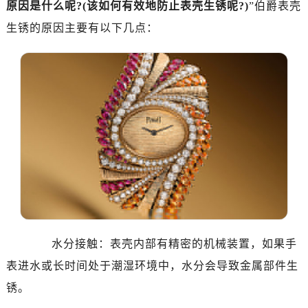
原因是什么呢?(该如何有效地防止表壳生锈呢?)
”伯爵表壳
杭州市上城区钱江路1366号华润大厦写字楼A座5层503-5室（需提前预约）
生锈的原因主要有以下几点：
金华市金东区东市南街777号金华万达广场写字楼4号楼22层2209室（需提前预约）
绍兴市越城区胜利东路379号世茂天际中心写字楼8层805室（需提前预约）
嘉兴市南湖区广益路705号嘉兴世界贸易中心写字楼A座13层1304室（需提前预约）
南昌市红谷滩新区红谷中大道998号绿地双子塔（中央广场）A1座办公楼14层07室（需提前预约）
济南市历下区经十路11111号华润中心写字楼（万象城）15层1508室（需提前预约）
广州市天河区天河路230号万菱汇国际中心写字楼A塔7层704室（需提前预约）
广州市越秀区环市东路371-375号世界贸易中心大厦南塔写字楼15层07室（需提前预约）
深圳市罗湖区深南东路5001号华润大厦写字楼17层1701室（需提前预约）
惠州市惠城区江北文昌一路7号华贸大厦写字楼1座30层05室（需提前预约）
厦门市思明区湖滨东路95号华润大厦写字楼B座11层1104室（需提前预约）
福州市鼓楼区五四路128-1号恒力城写字楼15层03室（需提前预约）
水分接触：表壳内部有精密的机械装置，如果手
成都市锦江区人民东路6号SAC东原中心写字楼24层2406B室（需提前预约）
表进水或长时间处于潮湿环境中，水分会导致金属部件生
重庆市江北区观音桥步行街2号融恒时代广场写字楼9层902室（需提前预约）
长沙市芙蓉区定王台街道建湘路393号世茂环球金融中心写字楼（芙蓉广场）10层13室（需提前预约）
锈。
郑州市二七区铭功路10号华润大厦写字楼29层2905室（需提前预约）