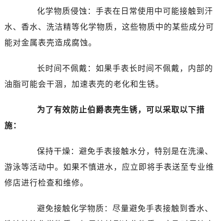
化学物质侵蚀：手表在日常使用中可能接触到汗
太原市迎泽区解放路15号亨得利名表服务中心（品牌授权店）3层整层（需提前预约）
沈阳市沈河区中街路137号亨得利名表服务中心（品牌授权店）1层整层（需提前预约）
水、香水、洗洁精等化学物质，这些物质中的某些成分可
沈阳市沈河区中街路83号亨得利名表服务中心（品牌授权店）1层整层（需提前预约）
能对金属表壳造成腐蚀。
乌鲁木齐市天山区红山路26号时代广场（CCMALL）C座17层17-B（需提前预约）
温州市鹿城区锦绣路1067号置信广场10层1015室（需提前预约）
长时间不佩戴：如果手表长时间不佩戴，内部的
哈尔滨市道里区友谊西路600号富力中心T2座写字楼29层03室（需提前预约）
油脂可能会干涸，加速表壳的老化和生锈。
大连市中山区人民路15号国际金融大厦7层G室（需提前预约）
佛山市禅城区季华五路57号万科金融中心C座12层1205室（需提前预约）
为了有效防止伯爵表壳生锈，可以采取以下措
东莞市东城街道鸿福东路1号民盈国贸中心T1写字楼9层907室（需提前预约）
施：
无锡市梁溪区人民中路139号恒隆广场写字楼1座11层1104室（需提前预约）
南通市崇川区工农路57号圆融广场写字楼16层1603室（需提前预约）
保持干燥：避免手表接触水分，特别是在洗澡、
苏州市苏州工业园区星港街199号苏州中心办公楼C座22层08室（需提前预约）
游泳等活动中。如果不慎进水，应立即将手表送至专业维
武汉市江汉区解放大道686号世界贸易大厦38层09室（需提前预约）
修店进行检查和维修。
南宁市青秀区金湖路59号地王大厦12楼1224室（需提前预约）
合肥市蜀山区潜山路111号万象城华润大厦B座12楼03室（需提前预约）
避免接触化学物质：尽量避免手表接触到香水、
泉州市丰泽区宝洲路729号浦西万达中心写字楼A座7楼709室（需提前预约）