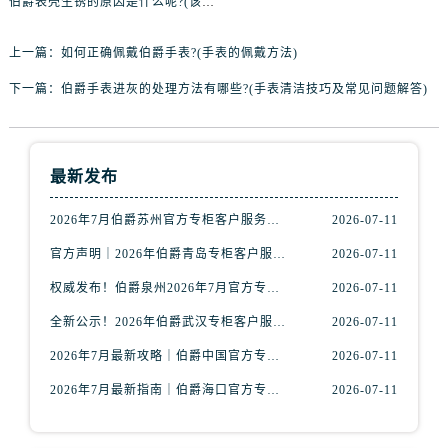
伯爵表壳生锈的原因是什么呢?(该如何有效地防止表壳生锈呢?)
吉林省延边市延吉市解放路伯爵售后服务中心（需提前预约）
辽宁省鞍山市铁东区站前街伯爵售后服务中心（需提前预约）
上一篇：
如何正确佩戴伯爵手表?(手表的佩戴方法)
辽宁省本溪市平山区胜利路伯爵售后服务中心（需提前预约）
下一篇：
伯爵手表进灰的处理方法有哪些?(手表清洁技巧及常见问题解答)
辽宁省朝阳市双塔区新华路伯爵售后服务中心（需提前预约）
辽宁省丹东市振兴区七经街伯爵售后服务中心（需提前预约）
辽宁省抚顺市新抚区东一路伯爵售后服务中心（需提前预约）
最新发布
辽宁省阜新市海州区解放大街伯爵售后服务中心（需提前预约）
2026年7月伯爵苏州官方专柜客户服务指南｜热线电话+门店信息一览
2026-07-11
辽宁省葫芦岛市连山区中央路伯爵售后服务中心（需提前预约）
辽宁省锦州市古塔区中央大街伯爵售后服务中心（需提前预约）
官方声明｜2026年伯爵青岛专柜客户服务电话核验公告，7月最新信息更新
2026-07-11
辽宁省辽阳市白塔区新运大街伯爵售后服务中心（需提前预约）
权威发布！伯爵泉州2026年7月官方专柜服务热线与客户接待信息
2026-07-11
辽宁省盘锦市兴隆台区石油大街伯爵售后服务中心（需提前预约）
全新公示！2026年伯爵武汉专柜客户服务热线（7月最新版）附门店详情
2026-07-11
辽宁省铁岭市银州区南马路伯爵售后服务中心（需提前预约）
2026年7月最新攻略｜伯爵中国官方专柜门店信息，客户服务热线一键核验
2026-07-11
辽宁省营口市站前区市府路与渤海大街交叉口伯爵售后服务中心（需提前预约）
辽宁省沈阳市沈河区中街路137号亨得利名表维修授权店1楼伯爵售后服务中心（需提前预约）
2026年7月最新指南｜伯爵海口官方专柜服务热线+门店信息，一站式查询
2026-07-11
辽宁省沈阳市沈河区中街路83号亨得利名表维修授权店1楼伯爵售后服务中心（需提前预约）
北京市朝阳区建国门外大街甲6号华熙国际中心D座11层1102室伯爵售后服务中心（需提前预约）