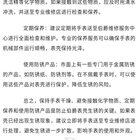
洗洁精等化学物质。如果接触到这些物质，应及时用清水
青岛市南区山东路6号华润大厦B座22层04室（需提前预约）
冲洗，并送至专业维修店进行检查和保养。
烟台市芝罘区胜利路139号万达金融中心A座907室（需提前预约）
长春市朝阳区西安大路727号中银大厦A座(旺进大厦)18层09室（需提前预约）
定期保养：建议定期将手表送至伯爵维修服务中
贵阳市南明区都司高架桥路33号亨特国际金融中心14楼14D（需提前预约）
心进行全面检查和维护。专业的保养服务可以确保手表的
昆明市盘龙区北京路928号同德昆明广场写字楼10层06室（需提前预约）
机械部件运行顺畅，表壳保持光泽。
石家庄市长安区中山东路39号勒泰中心写字楼B座13层07室（需提前预约）
西安市碑林区南关正街88号华侨城长安国际中心E座6楼10室（需提前预约）
使用防锈产品：市面上有一些专门用于金属防锈
海口市龙华区金贸东路5号海口华润大厦B座17层1707室（需提前预约）
的产品，如防锈纸、防锈剂等。在不佩戴手表时，可以使
唐山市路南区新华东道100号万达广场写字楼A座10层1002室（需提前预约）
用这些产品对表壳进行保护，降低生锈的风险。
台州市椒江区东海大道1800号腾达中心东1幢20楼2002室（需提前预约）
内蒙古自治区呼和浩特市玉泉区大学西街70号华润万象城写字楼（鄂尔多斯大厦）23层2326室（需提前预约）
总之，保持手表干燥、避免接触化学物质、定期
甘肃省兰州市七里河区西津西路16号兰州中心写字楼21层2102室（需提前预约）
保养和使用防锈产品是防止伯爵表壳生锈的关键。如果表
重庆市解放碑渝中区民权路28号英利国际金融中心写字楼20层01室（需提前预约）
壳已经出现生锈现象，建议立即将手表送至专业维修店进
黑龙江省大庆市萨尔图区会战大街伯爵售后服务中心（需提前预约）
黑龙江省鹤岗市向阳区红军路伯爵售后服务中心（需提前预约）
行处理，避免生锈进一步扩散，影响手表的使用和外观。
黑龙江省黑河市爱辉区中央街伯爵售后服务中心（需提前预约）